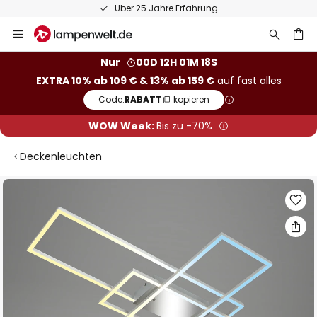
Über 25 Jahre Erfahrung
Zum
Inhalt
springen
he
Nur
00D 12H 01M 18S
EXTRA 10% ab 109 € & 13% ab 159 €
auf fast alles
Code:
RABATT
kopieren
WOW Week:
Bis zu -70%
Deckenleuchten
Zum
Ende
der
Bildgalerie
springen