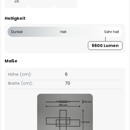
ch
Helligkeit
Dunkel
Hell
Sehr hell
6600 Lumen
Maße
Höhe (cm):
6
Breite (cm):
70