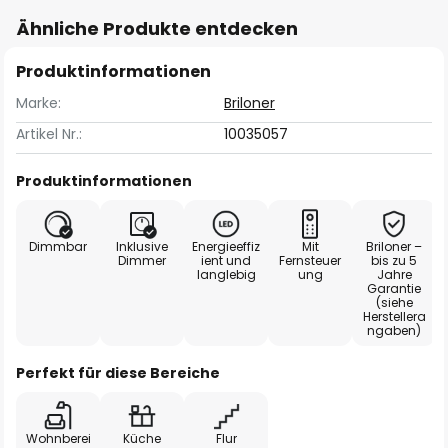
Ähnliche Produkte entdecken
Produktinformationen
Marke:
Briloner
Artikel Nr.:
10035057
Produktinformationen
Dimmbar
Inklusive
Energieeffiz
Mit
Briloner –
Dimmer
ient und
Fernsteuer
bis zu 5
langlebig
ung
Jahre
Garantie
(siehe
Herstellera
ngaben)
Perfekt für diese Bereiche
Wohnberei
Küche
Flur