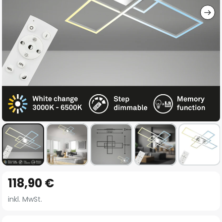
Zum
118,90 €
Anfang
der
inkl. MwSt.
Bildgalerie