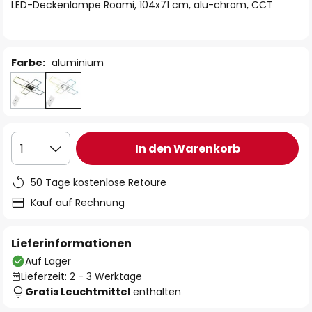
springen
LED-Deckenlampe Roami, 104x71 cm, alu-chrom, CCT
Farbe:
aluminium
In den Warenkorb
1
50 Tage kostenlose Retoure
Kauf auf Rechnung
Lieferinformationen
Auf Lager
Lieferzeit: 2 - 3 Werktage
Gratis Leuchtmittel
enthalten