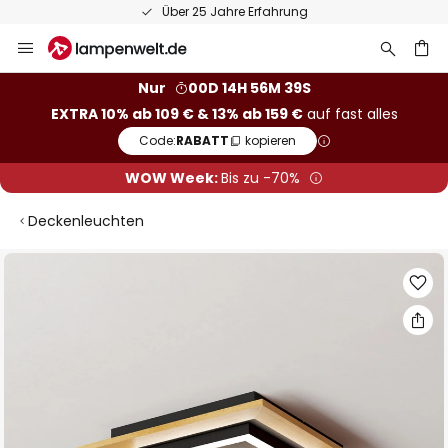
Über 25 Jahre Erfahrung
Zum
Inhalt
springen
he
Nur
00D 14H 56M 39S
EXTRA 10% ab 109 € & 13% ab 159 €
auf fast alles
Code:
RABATT
kopieren
WOW Week:
Bis zu -70%
Deckenleuchten
Zum
Ende
der
Bildgalerie
springen