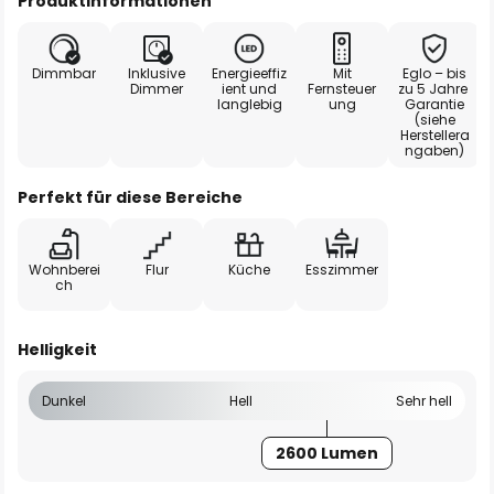
Produktinformationen
Dimmbar
Inklusive
Energieeffiz
Mit
Eglo – bis
Dimmer
ient und
Fernsteuer
zu 5 Jahre
langlebig
ung
Garantie
(siehe
Herstellera
ngaben)
Perfekt für diese Bereiche
Wohnberei
Flur
Küche
Esszimmer
ch
Helligkeit
Dunkel
Hell
Sehr hell
2600 Lumen