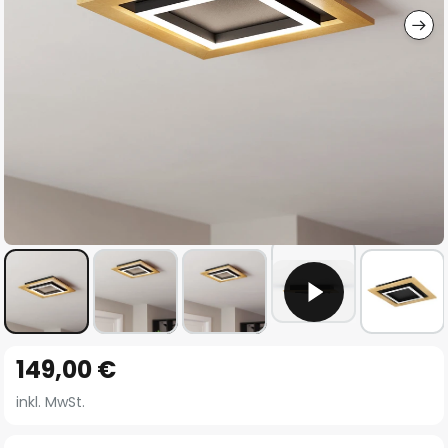
Zum
149,00 €
Anfang
der
inkl. MwSt.
Bildgalerie