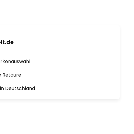
lt.de
arkenauswahl
e Retoure
1 in Deutschland