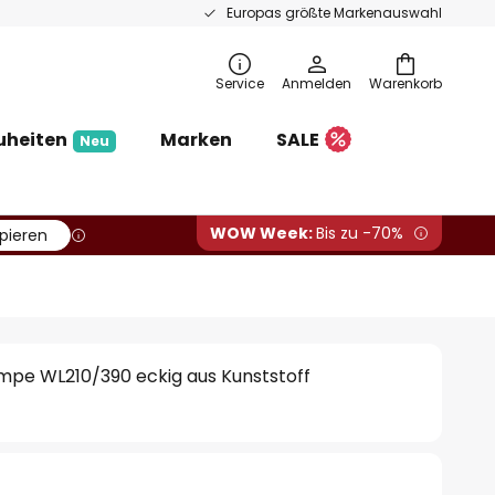
Europas größte Markenauswahl
Service
Anmelden
Warenkorb
uheiten
Marken
SALE
Neu
WOW Week:
Bis zu -70%
pieren
pe WL210/390 eckig aus Kunststoff