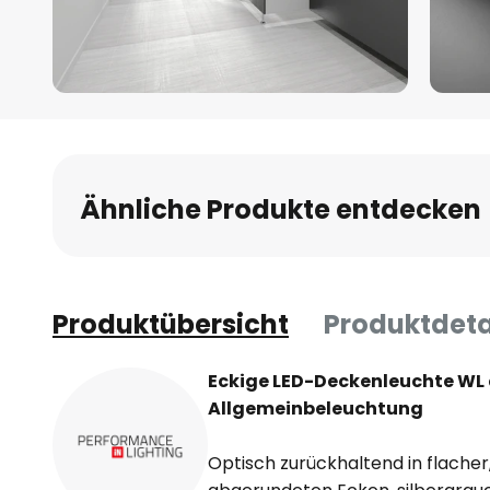
Zum
Anfang
der
Bildgalerie
Ähnliche Produkte entdecken
springen
Produktübersicht
Produktdeta
Eckige LED-Deckenleuchte WL 
Allgemeinbeleuchtung
Optisch zurückhaltend in flacher