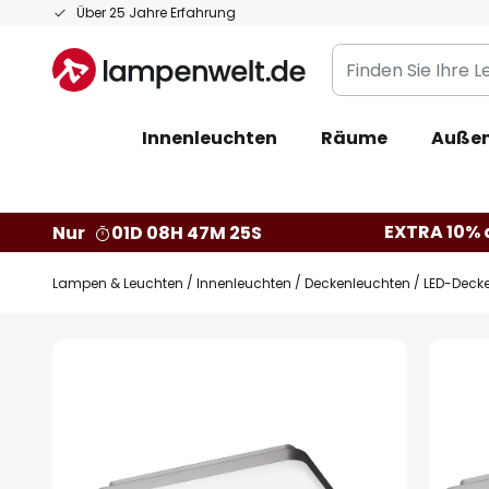
Zum
Über 25 Jahre Erfahrung
Inhalt
Finden
springen
Sie
Ihre
Innenleuchten
Räume
Außen
Leuchte...
EXTRA 10% a
Nur
01D 08H 47M 25S
Lampen & Leuchten
Innenleuchten
Deckenleuchten
LED-Decke
Zum
Ende
der
Bildgalerie
springen