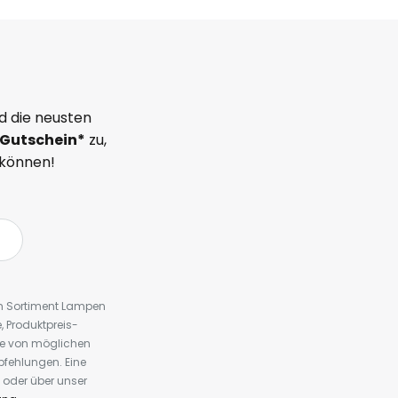
d die neusten
Gutschein*
zu,
 können!
em Sortiment Lampen
 Produktpreis-
te von möglichen
fehlungen. Eine
 oder über unser