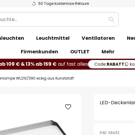
50 Tage kostenlose Retoure
Suche
leuchten
Leuchtmittel
Ventilatoren
Ne
Firmenkunden
OUTLET
Mehr
b 109 € & 13% ab 159 €
auf fast alles
Code:
RABATT
ko
nlampe WL210/390 eckig aus Kunststoff
LED-Deckenlam
inkl. MwSt.