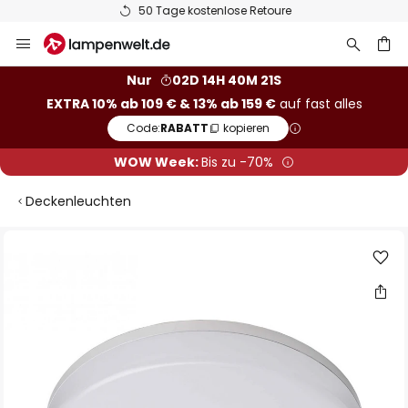
50 Tage kostenlose Retoure
Zum
Inhalt
springen
he
Nur
02D 14H 40M 21S
EXTRA 10% ab 109 € & 13% ab 159 €
auf fast alles
Code:
RABATT
kopieren
WOW Week:
Bis zu -70%
Deckenleuchten
Zum
Ende
der
Bildgalerie
springen