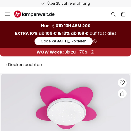
Über 25 Jahre Erfahrung
Zum
Inhalt
springen
he
Nur
01D 13H 46M 20S
EXTRA 10% ab 109 € & 13% ab 159 €
auf fast alles
Code:
RABATT
kopieren
WOW Week:
Bis zu -70%
Deckenleuchten
Zum
Ende
der
Bildgalerie
springen