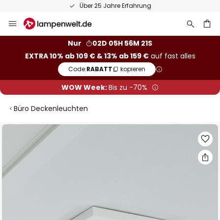
Über 25 Jahre Erfahrung
Zum
Inhalt
springen
he
Nur
02D 05H 56M 20S
EXTRA 10% ab 109 € & 13% ab 159 €
auf fast alles
Code:
RABATT
kopieren
WOW Week:
Bis zu -70%
Büro Deckenleuchten
Zum
Ende
der
Bildgalerie
springen