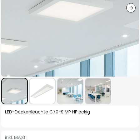
Zum
LED-Deckenleuchte C70-S MP HF eckig
Anfang
der
Bildgalerie
inkl. MwSt.