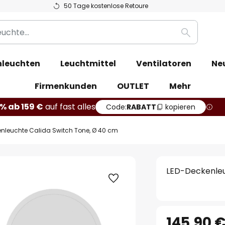
50 Tage kostenlose Retoure
Suche
leuchten
Leuchtmittel
Ventilatoren
Ne
Firmenkunden
OUTLET
Mehr
% ab 159 €
auf fast alles
Code:
RABATT
kopieren
nleuchte Calida Switch Tone, Ø 40 cm
LED-Deckenleu
145,90 