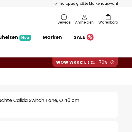
Europas größte Markenauswahl
Service
Anmelden
Warenkorb
uheiten
Marken
SALE
Neu
WOW Week:
Bis zu -70%
chte Calida Switch Tone, Ø 40 cm
€