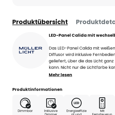
Produktübersicht
Produktdeta
LED-Panel Calida mit wechsel
Das LED-Panel Calida mit weiße
Diffusor wird inklusive Fernbedi
geliefert, über die das Licht gan
kann. Nicht nur die Lichtfarbe 
2.700 K bis hin zu tageslichtweiße
Mehr lesen
Helligkeit lässt sich zudem stu
ein Nachtlichtmodus zur Auswahl 
Produktinformationen
Lichtfarbe auf 2.700 K und die Hell
Technische Merkmale:
Dimmbar
Inklusive
Energieeffizie
Mit
Dimmer
nt und
Fernsteuerun