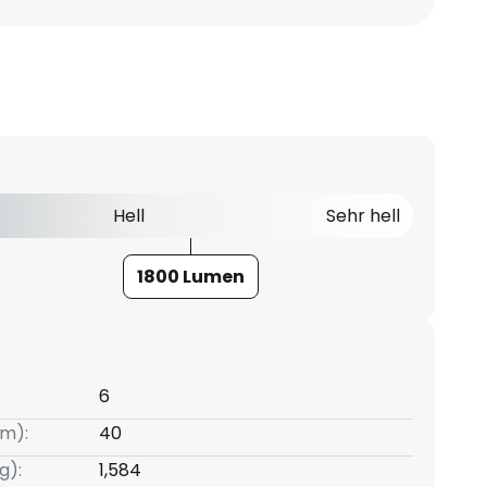
Hell
Sehr hell
1800 Lumen
6
m):
40
g):
1,584