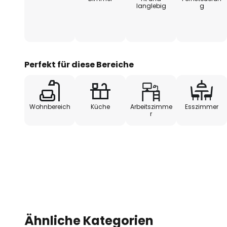
langlebig
g
- mit Fernbedienung (inkl. 2x AA
- mit Memory-Funktion zur Spei
Lichtfarbe und Dimmstufe
Perfekt für diese Bereiche
- besonders gute Farbwiedergab
Wohnbereich
Küche
Arbeitszimme
Esszimmer
r
Ähnliche Kategorien