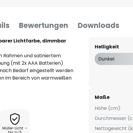
ils
Bewertungen
Downloads
barer Lichtfarbe, dimmbar
Helligkeit
m Rahmen und satiniertem
Dunkel
enung (mit 2x AAA Batterien)
z nach Bedarf eingestellt werden
kann im Bereich von warmweißen
n 6.500 K variiert werden, die
fenlos dimmen. Außerdem steht
Maße
bereit - in diesem wird die
igkeit auf 10 % eingestellt.
Höhe (cm):
Durchmesser (c
Nettogewicht (k
Müller-Licht –
bis zu 5