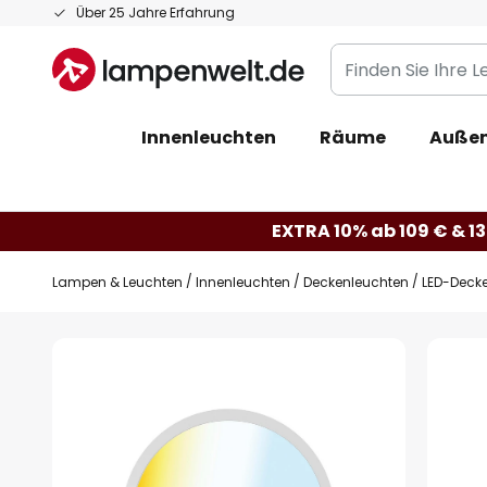
Zum
Über 25 Jahre Erfahrung
Inhalt
Finden
springen
Sie
Ihre
Innenleuchten
Räume
Außen
Leuchte...
EXTRA 10% ab 109 € & 13
Lampen & Leuchten
Innenleuchten
Deckenleuchten
LED-Decke
Zum
Ende
der
Bildgalerie
springen