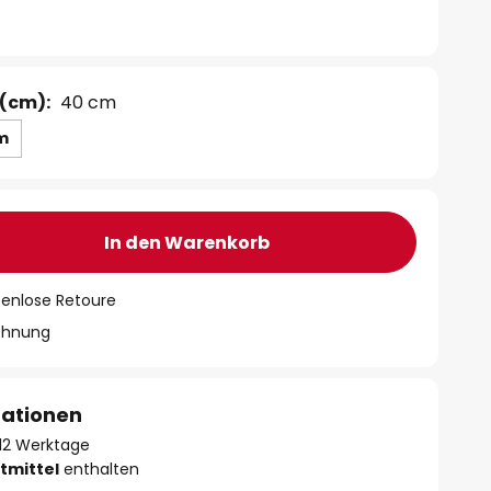
(cm):
40 cm
m
In den Warenkorb
tenlose Retoure
chnung
mationen
- 12 Werktage
tmittel
enthalten