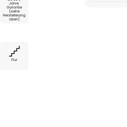
Jahre
A Batterien)
Garantie
(siehe
Herstellerang
cherung der zuletzt gewählten
aben)
e (Ra 90)
Flur