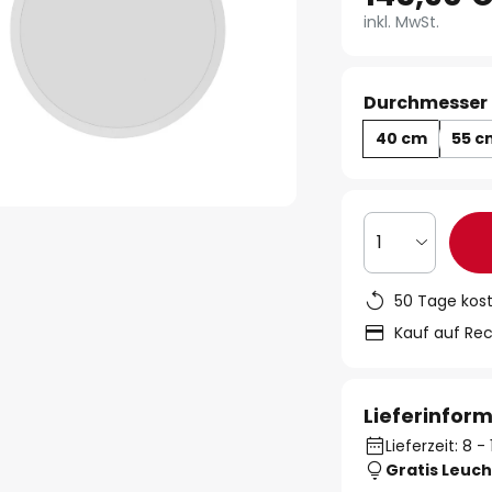
inkl. MwSt.
Durchmesser 
40 cm
55 c
1
50 Tage kos
Kauf auf Re
Lieferinfor
Lieferzeit: 8 
Gratis Leuch