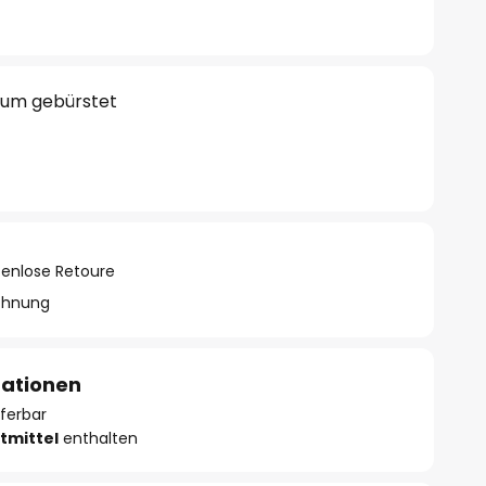
ium gebürstet
tenlose Retoure
chnung
mationen
eferbar
tmittel
enthalten