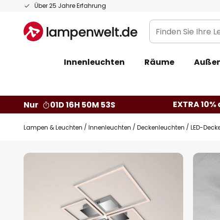
Zum
Über 25 Jahre Erfahrung
Inhalt
Finden
springen
Sie
Ihre
Innenleuchten
Räume
Außen
Leuchte...
EXTRA 10% a
Nur
01D 16H 50M 52S
Lampen & Leuchten
Innenleuchten
Deckenleuchten
LED-Deck
Zum
Ende
der
Bildgalerie
springen