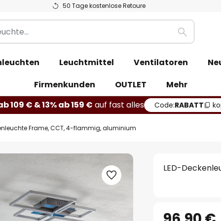
50 Tage kostenlose Retoure
Suche
leuchten
Leuchtmittel
Ventilatoren
Ne
Firmenkunden
OUTLET
Mehr
b 109 € & 13% ab 159 €
auf fast alles
Code:
RABATT
ko
enleuchte Frame, CCT, 4-flammig, aluminium
LED-Deckenleu
96,90 €