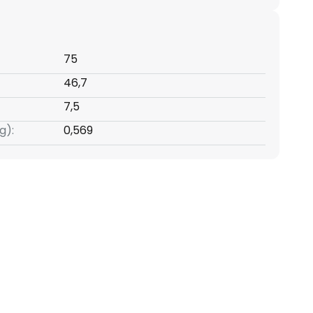
75
46,7
7,5
g):
0,569