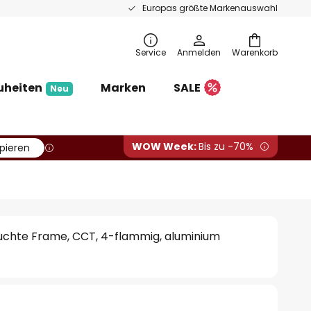
Europas größte Markenauswahl
Service
Anmelden
Warenkorb
uheiten
Marken
SALE
Neu
WOW Week:
Bis zu -70%
pieren
chte Frame, CCT, 4-flammig, aluminium