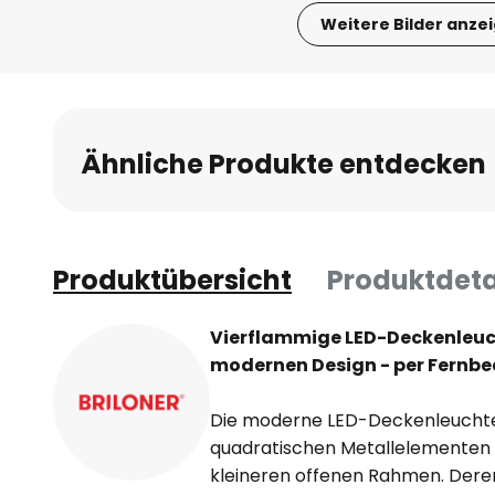
Weitere Bilder anze
Zum
Anfang
der
Bildgalerie
Ähnliche Produkte entdecken
springen
Produktübersicht
Produktdeta
Vierflammige LED-Deckenleuc
modernen Design - per Fernb
Die moderne LED-Deckenleuchte
quadratischen Metallelementen 
kleineren offenen Rahmen. Deren