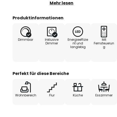
satinierten Kunststoffabdeckung
Mehr lesen
Licht der integrierten LEDs ges
wird.
Produktinformationen
Frame verfügt über zahlreiche Fu
beigelegten Fernbedienung gest
Dimmbar
Inklusive
Energieeffizie
Mit
Lichtfarbe lässt sich stufenlos
Dimmer
nt und
Fernsteuerun
langlebig
g
Universalweiß variieren, außerd
Somit können die Lichtverhältniss
Bedürfnisse angepasst werden. Zu
Fernbedienung eine Timer- sowie
Perfekt für diese Bereiche
aktivieren.
Wohnbereich
Flur
Küche
Esszimmer