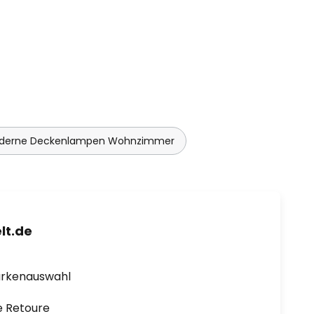
derne Deckenlampen Wohnzimmer
lt.de
arkenauswahl
e Retoure