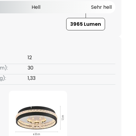
Hell
Sehr hell
3965 Lumen
12
m):
30
g):
1,33