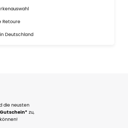
arkenauswahl
e Retoure
1 in Deutschland
d die neusten
Gutschein*
zu,
 können!