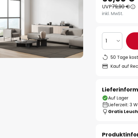
UVP
79,90 €
inkl. MwSt.
1
50 Tage kos
Kauf auf Re
Lieferinfor
Auf Lager
Lieferzeit: 3 
Gratis Leuch
Produktinf