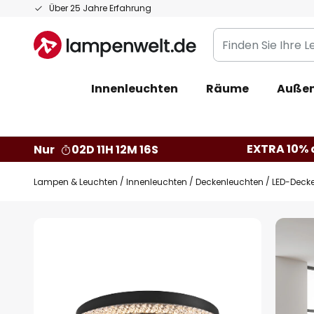
Zum
Über 25 Jahre Erfahrung
Inhalt
Finden
springen
Sie
Ihre
Innenleuchten
Räume
Außen
Leuchte...
EXTRA 10% a
Nur
02D 11H 12M 15S
Lampen & Leuchten
Innenleuchten
Deckenleuchten
LED-Decken
Zum
Ende
der
Bildgalerie
springen