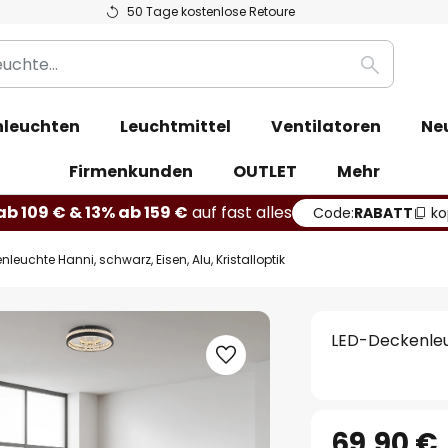
50 Tage kostenlose Retoure
Suche
leuchten
Leuchtmittel
Ventilatoren
Ne
Firmenkunden
OUTLET
Mehr
b 109 € & 13% ab 159 €
auf fast alles
Code:
RABATT
ko
leuchte Hanni, schwarz, Eisen, Alu, Kristalloptik
LED-Deckenleuch
69,90 €