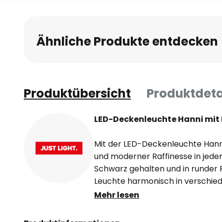
Ähnliche Produkte entdecken
Produktübersicht
Produktdeta
LED-Deckenleuchte Hanni mit E
Mit der LED-Deckenleuchte Hann
und moderner Raffinesse in jeden
Schwarz gehalten und in runder F
Leuchte harmonisch in verschiede
die Deckenleuchte besonders mach
Mehr lesen
Lichtspiel, das durch einen funk
Behang in Kristalloptik erzeugt w