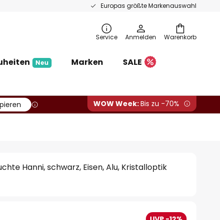
Europas größte Markenauswahl
Service
Anmelden
Warenkorb
uheiten
Marken
SALE
Neu
WOW Week:
Bis zu -70%
pieren
te Hanni, schwarz, Eisen, Alu, Kristalloptik
UVP -12%