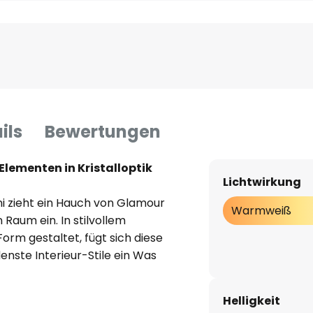
ils
Bewertungen
lementen in Kristalloptik
Lichtwirkung
i zieht ein Hauch von Glamour
Warmweiß
 Raum ein. In stilvollem
orm gestaltet, fügt sich diese
nste Interieur-Stile ein Was
t, ist ihr einzigartiges
elnden Rand sowie einen edlen
Helligkeit
ird. Die verbauten LEDs strahlen