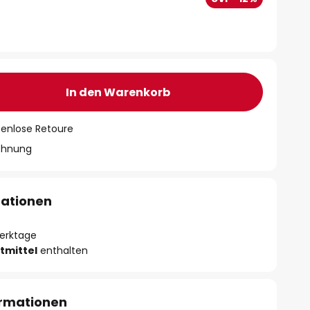
In den Warenkorb
tenlose Retoure
chnung
mationen
Werktage
tmittel
enthalten
ormationen