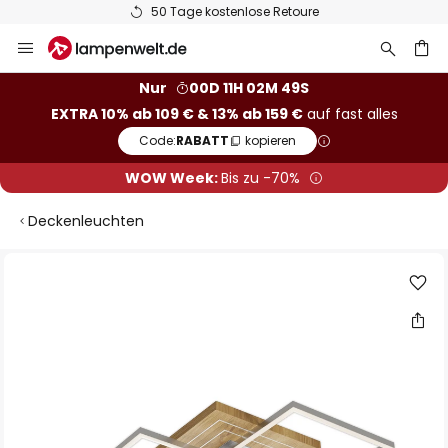
50 Tage kostenlose Retoure
Zum
Inhalt
springen
he
Nur
00D 11H 02M 48S
EXTRA 10% ab 109 € & 13% ab 159 €
auf fast alles
Code:
RABATT
kopieren
WOW Week:
Bis zu -70%
Deckenleuchten
Zum
Ende
der
Bildgalerie
springen