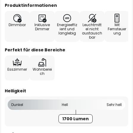
Produktinformationen
Dimmbar
Inklusive
Energieeffiz
Leuchtmitt
Mit
Dimmer
ient und
el nicht
Fernsteuer
langlebig
austausch
ung
bar
Perfekt für diese Bereiche
Esszimmer
Wohnberei
ch
Helligkeit
Dunkel
Hell
Sehr hell
1700 Lumen