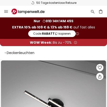
50 Tage kostenlose Retoure
Zum
Inhalt
springen
he
Nur
01D 14H 14M 45S
EXTRA 10% ab 109 € & 13% ab 159 €
auf fast alles
Code:
RABATT
kopieren
WOW Week:
Bis zu -70%
Deckenleuchten
Zum
Ende
der
Bildgalerie
springen