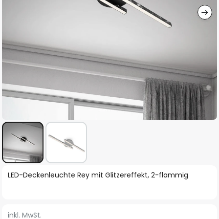
Zum
LED-Deckenleuchte Rey mit Glitzereffekt, 2-flammig
Anfang
der
Bildgalerie
inkl. MwSt.