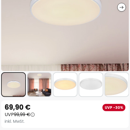
Zum
69,90 €
UVP -30%
Anfang
UVP
99,99 €
der
inkl. MwSt.
Bildgalerie