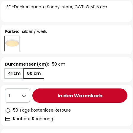
springen
LED-Deckenleuchte Sonny, silber, CCT, Ø 50,5 cm
Farbe:
silber / weiß
Durchmesser (cm):
50 cm
41 cm
50 cm
In den Warenkorb
1
50 Tage kostenlose Retoure
Kauf auf Rechnung