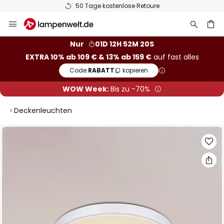
50 Tage kostenlose Retoure
Zum
Inhalt
springen
he
Nur
01D 12H 52M 19S
EXTRA 10% ab 109 € & 13% ab 159 €
auf fast alles
Code:
RABATT
kopieren
WOW Week:
Bis zu -70%
Deckenleuchten
Zum
Ende
der
Bildgalerie
springen