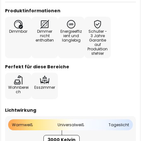
Produktinformationen
Dimmbar
Dimmer
Energieeffiz
Schuller -
nicht
ient und
3 Jahre
enthalten
langlebig
Garantie
auf
Produktion
sfehler
Perfekt für diese Bereiche
Wohnberei
Esszimmer
ch
Lichtwirkung
Warmweiß
Universalweiß
Tageslicht
3000 Kelvin