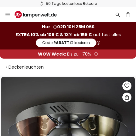
50 Tage kostenlose Retoure
Zum
Inhalt
springen
he
Nur
02D 10H 25M 05S
EXTRA 10% ab 109 € & 13% ab 159 €
auf fast alles
Code:
RABATT
kopieren
WOW Week:
Bis zu -70%
Deckenleuchten
Zum
Ende
der
Bildgalerie
springen