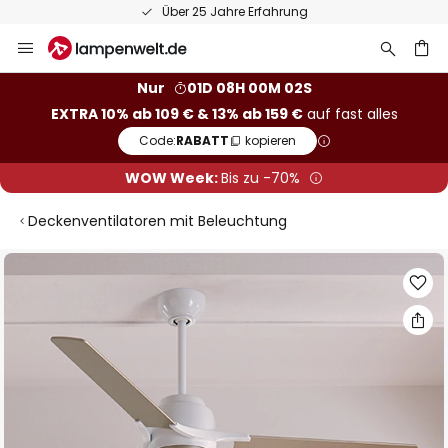
Über 25 Jahre Erfahrung
Zum
Inhalt
springen
he
Nur
01D 08H 00M 01S
EXTRA 10% ab 109 € & 13% ab 159 €
auf fast alles
Code:
RABATT
kopieren
WOW Week:
Bis zu -70%
Deckenventilatoren mit Beleuchtung
Zum
Ende
der
Bildgalerie
springen