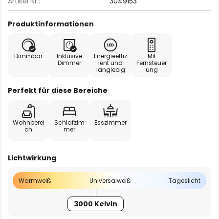
Artikel Nr.:
3049153
Produktinformationen
Dimmbar
Inklusive
Energieeffiz
Mit
Dimmer
ient und
Fernsteuer
langlebig
ung
Perfekt für diese Bereiche
Wohnberei
Schlafzim
Esszimmer
ch
mer
Lichtwirkung
Warmweiß
Universalweiß
Tageslicht
3000 Kelvin