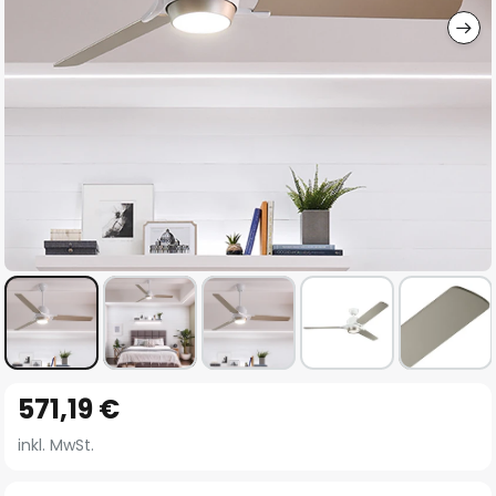
Zum
571,19 €
Anfang
der
inkl. MwSt.
Bildgalerie