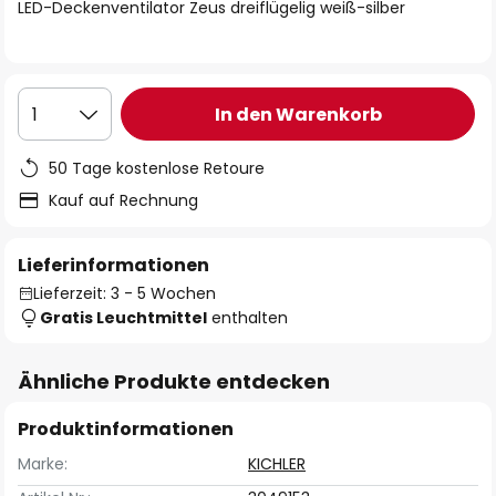
springen
LED-Deckenventilator Zeus dreiflügelig weiß-silber
In den Warenkorb
1
50 Tage kostenlose Retoure
Kauf auf Rechnung
Lieferinformationen
Lieferzeit: 3 - 5 Wochen
Gratis Leuchtmittel
enthalten
Ähnliche Produkte entdecken
Produktinformationen
Marke:
KICHLER