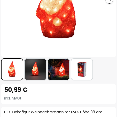
Zum
50,99 €
Anfang
der
inkl. MwSt.
Bildgalerie
springen
LED-Dekofigur Weihnachtsmann rot IP44 Höhe 38 cm