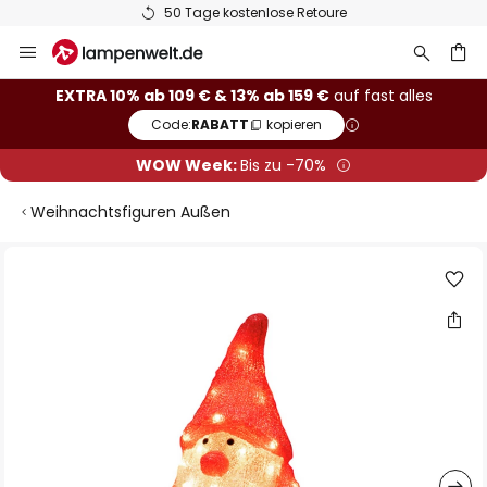
50 Tage kostenlose Retoure
Zum
Inhalt
springen
he
EXTRA 10% ab 109 € & 13% ab 159 €
auf fast alles
Code:
RABATT
kopieren
WOW Week:
Bis zu -70%
Weihnachtsfiguren Außen
Zum
Ende
der
Bildgalerie
springen