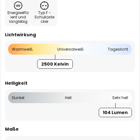
Energieeffiz
Typ F -
ient und
Schukoste
langlebig
cker
Lichtwirkung
Warmweiß
Universalweiß
Tageslicht
2500 Kelvin
Helligkeit
Dunkel
Hell
Sehr hell
104 Lumen
Maße