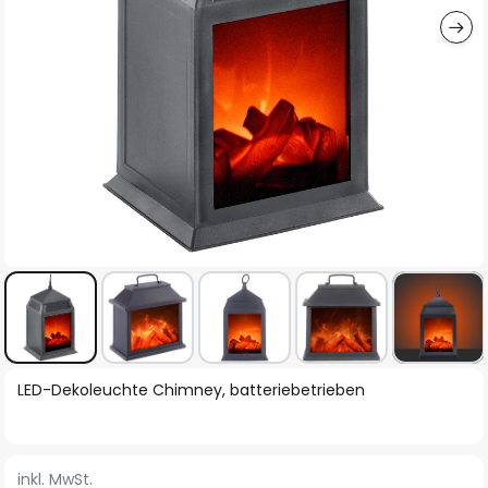
Zum
LED-Dekoleuchte Chimney, batteriebetrieben
Anfang
der
Bildgalerie
inkl. MwSt.