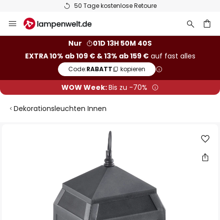
50 Tage kostenlose Retoure
Zum
Inhalt
springen
he
Nur
01D 13H 50M 40S
EXTRA 10% ab 109 € & 13% ab 159 €
auf fast alles
Code:
RABATT
kopieren
WOW Week:
Bis zu -70%
Dekorationsleuchten Innen
Zum
Ende
der
Bildgalerie
springen