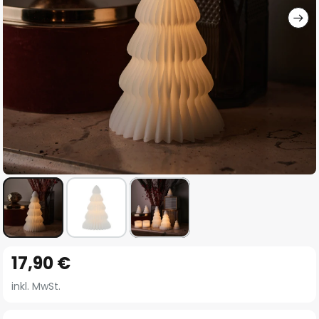
Zum
17,90 €
Anfang
der
inkl. MwSt.
Bildgalerie