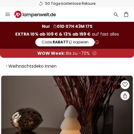
50 Tage kostenlose Retoure
Zum
Inhalt
springen
he
Nur
01D 07H 43M 16S
EXTRA 10% ab 109 € & 13% ab 159 €
auf fast alles
Code:
RABATT
kopieren
WOW Week:
Bis zu -70%
Weihnachtsdeko innen
Zum
Ende
der
Bildgalerie
springen