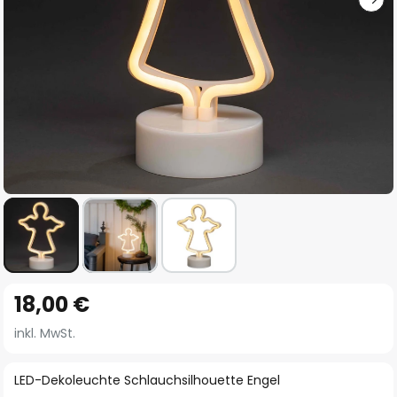
Zum
18,00 €
Anfang
der
inkl. MwSt.
Bildgalerie
springen
LED-Dekoleuchte Schlauchsilhouette Engel