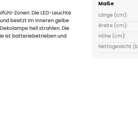
Maße
lfühl-Zonen: Die LED-Leuchte
Länge (cm):
und besitzt im Inneren gelbe
Breite (cm):
 Dekolampe hell strahlen. Die
ie ist batteriebetrieben und
Höhe (cm):
ist sie perfekt geeignet für
Nettogewicht (k
terbereich oder als stylischer