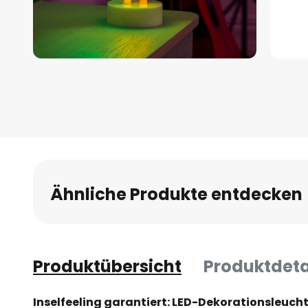
Zum
Anfang
der
Bildgalerie
springen
Ähnliche Produkte entdecken
Produktübersicht
Produktdeta
Inselfeeling garantiert: LED-Dekorationsleuch