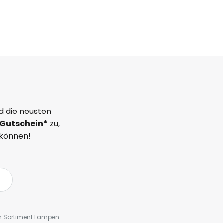
d die neusten
Gutschein*
zu,
 können!
em Sortiment Lampen