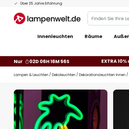
Zum
Über 25 Jahre Erfahrung
Inhalt
Finden
springen
Sie
Ihre
Innenleuchten
Räume
Außen
Leuchte...
EXTRA 10% a
Nur
02D 06H 16M 55S
Lampen & Leuchten
Dekoleuchten
Dekorationsleuchten Innen
Zum
Ende
der
Bildgalerie
springen