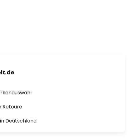
lt.de
arkenauswahl
e Retoure
1 in Deutschland