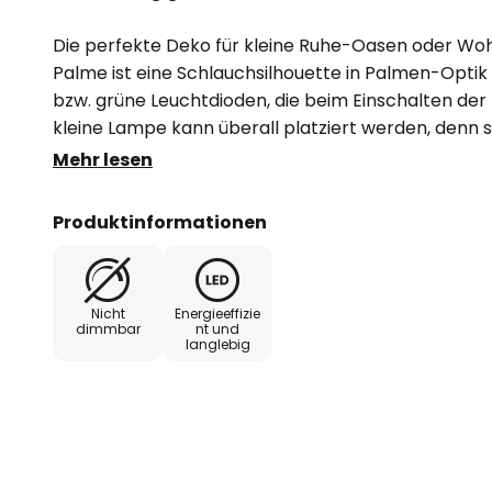
Die perfekte Deko für kleine Ruhe-Oasen oder Woh
Palme ist eine Schlauchsilhouette in Palmen-Optik 
bzw. grüne Leuchtdioden, die beim Einschalten der
kleine Lampe kann überall platziert werden, denn s
zudem mit einem 6-Stunden-Timer ausgestattet. So 
Mehr lesen
Party-Dekorationen, für gezielte Highlights im Fens
Blickfang auf Kommoden oder Sideboards.
Produktinformationen
Nicht
Energieeffizie
dimmbar
nt und
langlebig