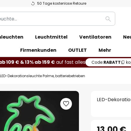
50 Tage kostenlose Retoure
Suche
leuchten
Leuchtmittel
Ventilatoren
Ne
Firmenkunden
OUTLET
Mehr
b 109 € & 13% ab 159 €
auf fast alles
Code:
RABATT
ko
LED-Dekorationsleuchte Palme, batteriebetrieben
LED-Dekoratio
13,00 €