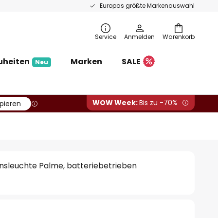
Europas größte Markenauswahl
Service
Anmelden
Warenkorb
uheiten
Marken
SALE
Neu
WOW Week:
Bis zu -70%
pieren
nsleuchte Palme, batteriebetrieben