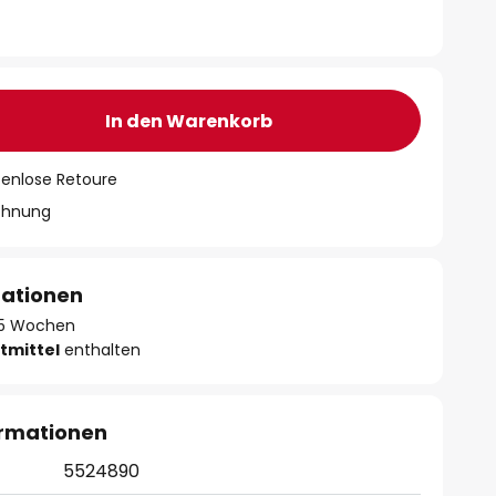
In den Warenkorb
tenlose Retoure
chnung
mationen
- 5 Wochen
tmittel
enthalten
ormationen
5524890