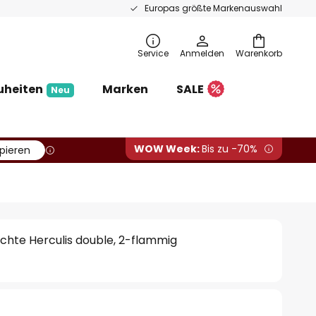
Europas größte Markenauswahl
Service
Anmelden
Warenkorb
uheiten
Marken
SALE
Neu
WOW Week:
Bis zu -70%
pieren
chte Herculis double, 2-flammig