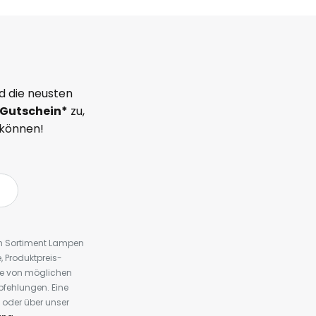
d die neusten
Gutschein*
zu,
 können!
em Sortiment Lampen
 Produktpreis-
te von möglichen
fehlungen. Eine
 oder über unser