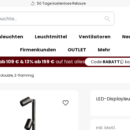
50 Tage kostenlose Retoure
Suche
leuchten
Leuchtmittel
Ventilatoren
Ne
Firmenkunden
OUTLET
Mehr
b 109 € & 13% ab 159 €
auf fast alles
Code:
RABATT
ko
s double, 2-flammig
LED-Displayleu
inkl. MwSt.