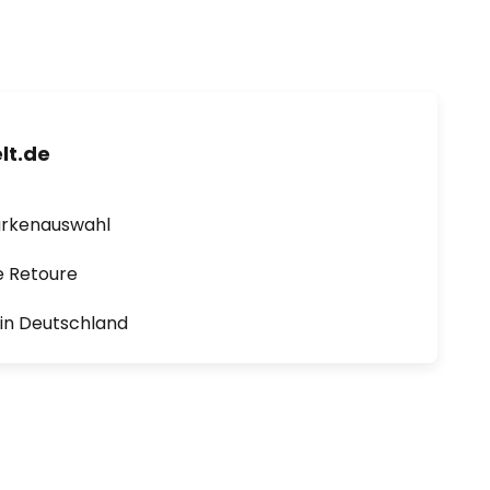
lt.de
arkenauswahl
e Retoure
1 in Deutschland