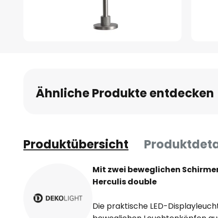
Zum
Anfang
der
Bildgalerie
Ähnliche Produkte entdecken
springen
Produktübersicht
Produktdeta
Mit zwei beweglichen Schirme
Herculis double
Die praktische LED-Displayleucht