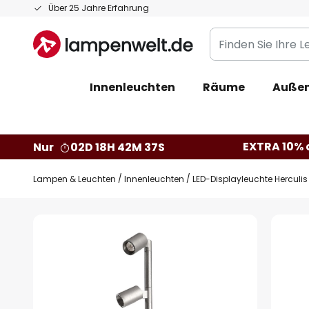
Zum
Über 25 Jahre Erfahrung
Inhalt
Finden
springen
Sie
Ihre
Innenleuchten
Räume
Außen
Leuchte...
EXTRA 10% a
Nur
02D 18H 42M 36S
Lampen & Leuchten
Innenleuchten
LED-Displayleuchte Herculi
Zum
Ende
der
Bildgalerie
springen