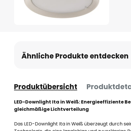
Zum
Anfang
der
Bildgalerie
Ähnliche Produkte entdecken
springen
Produktübersicht
Produktdeta
LED-Downlight Ita in Weiß: Energieeffiziente Be
gleichmäßige Lichtverteilung
Das LED-Downlight Ita in Weiß überzeugt durch sei