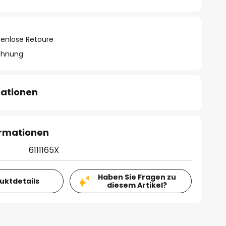
tenlose Retoure
chnung
mationen
ormationen
6111165X
Haben Sie Fragen zu
duktdetails
diesem Artikel?