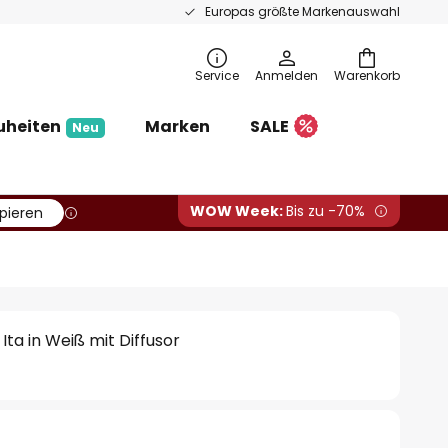
Europas größte Markenauswahl
Service
Anmelden
Warenkorb
uheiten
Marken
SALE
Neu
WOW Week:
Bis zu -70%
pieren
Ita in Weiß mit Diffusor