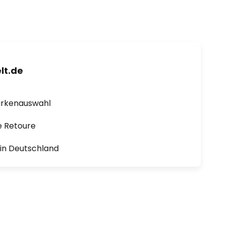
lt.de
arkenauswahl
e Retoure
1 in Deutschland