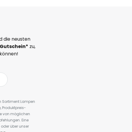
d die neusten
Gutschein*
zu,
 können!
em Sortiment Lampen
 Produktpreis-
te von möglichen
fehlungen. Eine
 oder über unser