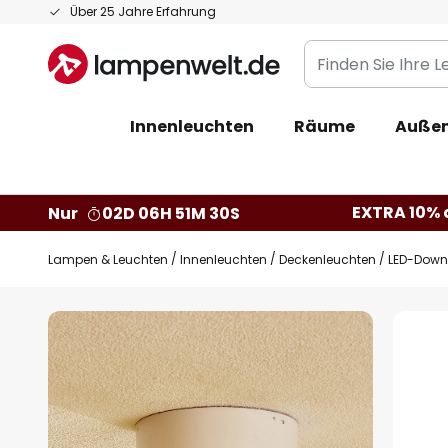
Zum
Über 25 Jahre Erfahrung
Inhalt
Finden
springen
Sie
Ihre
Innenleuchten
Räume
Außen
Leuchte...
EXTRA 10% a
Nur
02D 06H 51M 29S
Lampen & Leuchten
Innenleuchten
Deckenleuchten
LED-Downli
Zum
Ende
der
Bildgalerie
springen