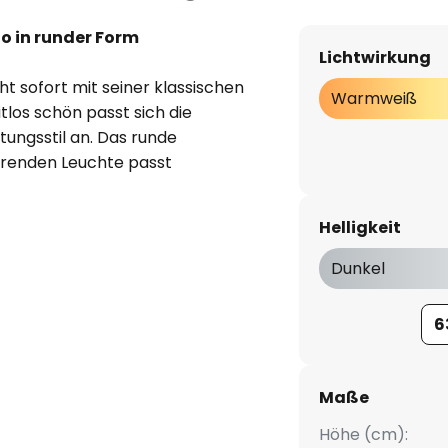
o in runder Form
Lichtwirkung
 sofort mit seiner klassischen
Warmweiß
tlos schön passt sich die
tungsstil an. Das runde
arenden Leuchte passt
nden Minimalismus des
sor kann ebenso zu der
Helligkeit
D-Leuchte Vasto beitragen.
 außerdem dafür, dass das
Dunkel
 jeden Raum eine gute Wahl
hten-Klassiker sucht, mit dem
6
eit beweisen lässt, der wird
n wissen.
Maße
Höhe (cm):