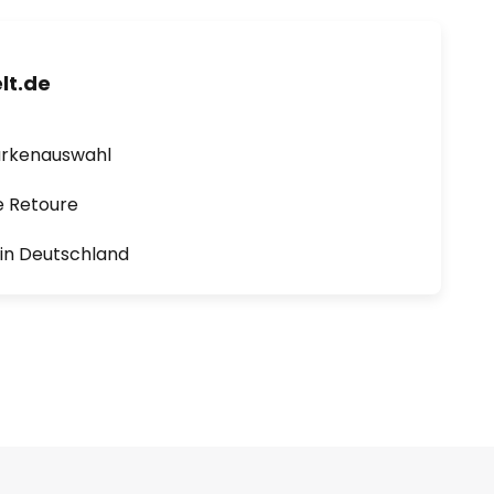
lt.de
arkenauswahl
e Retoure
1 in Deutschland