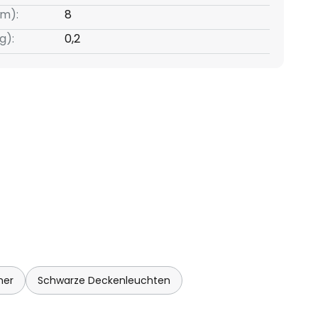
m):
8
g):
0,2
mer
Schwarze Deckenleuchten