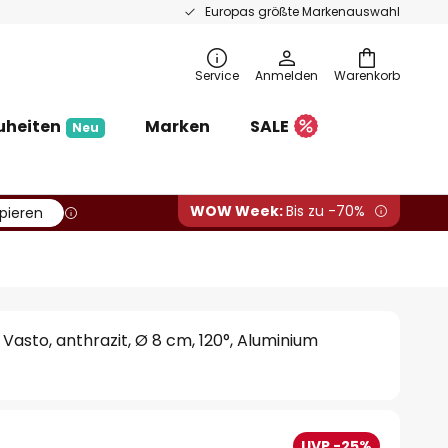
Europas größte Markenauswahl
Service
Anmelden
Warenkorb
uheiten
Marken
SALE
Neu
WOW Week:
Bis zu -70%
pieren
Vasto, anthrazit, Ø 8 cm, 120°, Aluminium
UVP -25%