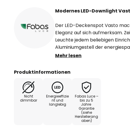
Modernes LED-Downlight Vast
Der LED-Deckenspot Vasto macht
Eleganz auf sich aufmerksam. Zei
Leuchte jedem beliebigen Einrich
Aluminiumgestell der energiesp
hervorragend zu dem anspreche
Mehr lesen
Downlights. Ein satinierter Diffu
angenehmen Lichtwirkung der LE
Produktinformationen
Die klassische Farbgebung sorgt
Aufbau-Downlight für so gut wie
darstellt. Wer einen echten Leuc
Nicht
Energieeffizie
Fabas Luce –
sich eine einwandfreie Stilsicherh
dimmbar
nt und
bis zu 5
langlebig
Jahre
dieses Schmuckstück zu schätze
Garantie
(siehe
Herstellerang
aben)