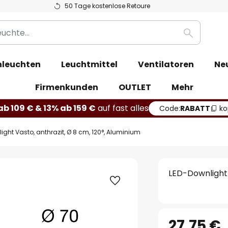
50 Tage kostenlose Retoure
Suche
leuchten
Leuchtmittel
Ventilatoren
Ne
Firmenkunden
OUTLET
Mehr
b 109 € & 13% ab 159 €
auf fast alles
Code:
RABATT
ko
ight Vasto, anthrazit, Ø 8 cm, 120°, Aluminium
LED-Downlight 
27,75 €