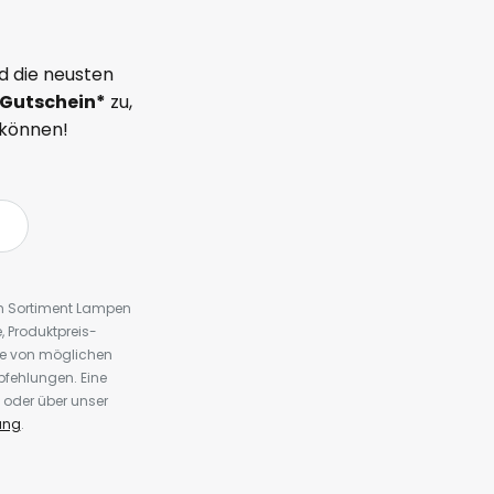
d die neusten
Gutschein*
zu,
 können!
em Sortiment Lampen
 Produktpreis-
te von möglichen
fehlungen. Eine
 oder über unser
ung
.