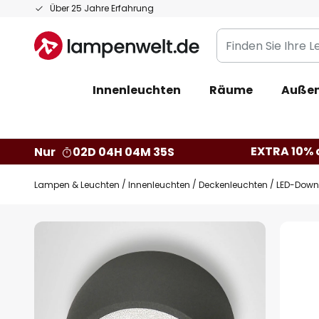
Zum
Über 25 Jahre Erfahrung
Inhalt
Finden
springen
Sie
Ihre
Innenleuchten
Räume
Außen
Leuchte...
EXTRA 10% a
Nur
02D 04H 04M 34S
Lampen & Leuchten
Innenleuchten
Deckenleuchten
LED-Downl
Zum
Ende
der
Bildgalerie
springen