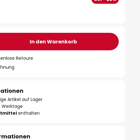
In den Warenkorb
tenlose Retoure
chnung
mationen
ge Artikel auf Lager
- 3 Werktage
tmittel
enthalten
ormationen