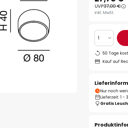
UVP
37,00 €
inkl. MwSt.
1
50 Tage kos
Kauf auf Re
Lieferinfor
Nur noch weni
Lieferzeit: 1 
Gratis Leuch
Produktinf