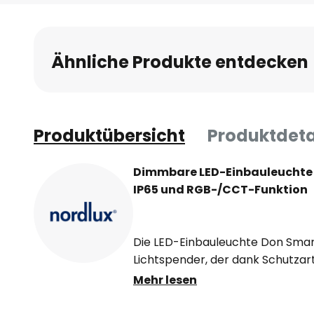
Anfang
der
Bildgalerie
Ähnliche Produkte entdecken
springen
Produktübersicht
Produktdeta
Dimmbare LED-Einbauleuchte 
IP65 und RGB-/CCT-Funktion
Die LED-Einbauleuchte Don Smart 
Lichtspender, der dank Schutza
oder im Außenbereich eingesetz
Mehr lesen
andere Wohnbereiche fügt sich d
Designs problemlos ein und kann