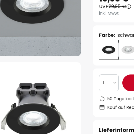
UVP
29,95 €
inkl. MwSt.
Farbe:
schwa
1
50 Tage kos
Kauf auf Re
Lieferinfor