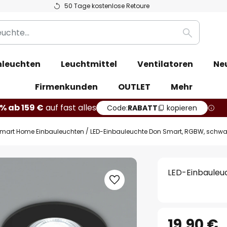
50 Tage kostenlose Retoure
Suche
leuchten
Leuchtmittel
Ventilatoren
Ne
Firmenkunden
OUTLET
Mehr
% ab 159 €
auf fast alles
Code:
RABATT
kopieren
mart Home Einbauleuchten
LED-Einbauleuchte Don Smart, RGBW, schwa
LED-Einbauleu
19,90 €