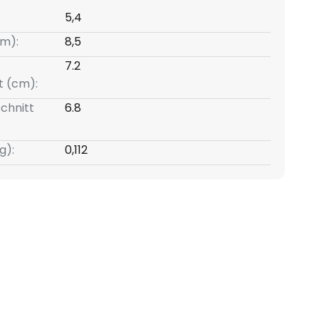
5,4
m):
8,5
7.2
t (cm):
chnitt
6.8
g):
0,112