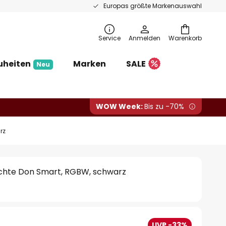
Europas größte Markenauswahl
Service
Anmelden
Warenkorb
uheiten
Marken
SALE
Neu
WOW Week:
Bis zu -70%
rz
chte Don Smart, RGBW, schwarz
UVP -33%