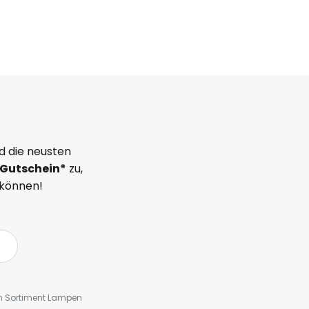
d die neusten
Gutschein*
zu,
 können!
em Sortiment Lampen