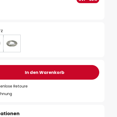
rz
In den Warenkorb
tenlose Retoure
chnung
mationen