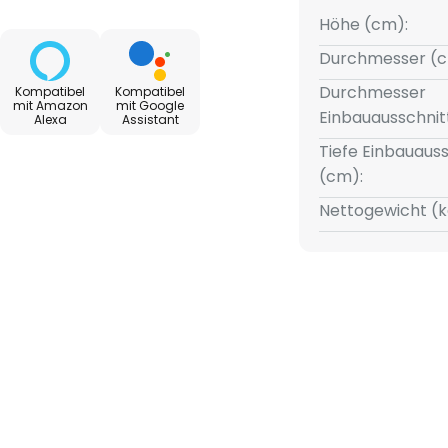
er Küche oder im Flurbereich
Höhe (cm):
Durchmesser (c
Durchmesser
Kompatibel
Kompatibel
mit Amazon
mit Google
Einbauausschnit
Alexa
Assistant
t Light App ist es möglich, Don
chen Funktionen zu nutzen.
Tiefe Einbauauss
igkeit der Leuchte regulieren,
(cm):
atur von warm- zu
Nettogewicht (k
e RGB-Funktion geregelt
 Leuchten