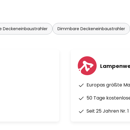
 Wandschalter ein- und
e Deckeneinbaustrahler
Dimmbare Deckeneinbaustrahler
-Technologie
(2.200 K - 6.500 K) mit
t App über Smartphone oder
Lampenwe
Europas größte M
enten, Raumgruppierungen,
50 Tage kostenlos
n via App möglich
Seit 25 Jahren Nr. 
at erhältlichen Bridge möglich