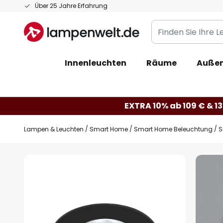
Zum
Über 25 Jahre Erfahrung
Inhalt
Finden
springen
Sie
Ihre
Innenleuchten
Räume
Außen
Leuchte...
EXTRA 10% ab 109 € & 13
Lampen & Leuchten
Smart Home
Smart Home Beleuchtung
S
Zum
Ende
der
Bildgalerie
springen