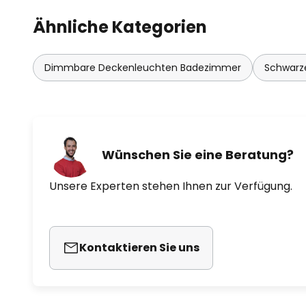
- weiterhin über herkömmlichen
Ähnliche Kategorien
ausschaltbar
Dimmbare Deckenleuchten Badezimmer
Schwarz
- Steuerung via Bluetooth-Mesh
- Dimm-, RGB- und CCT-Funktion 
kostenloser Nordlux Smart Ligh
Wünschen Sie eine Beratung?
Tablet
Unsere Experten stehen Ihnen zur Verfügung.
- Steuerung von bis zu 50 Elem
Timer-Funktion, Lichtstimmunge
Kontaktieren Sie uns
- Sprachsteuerung mit der separ