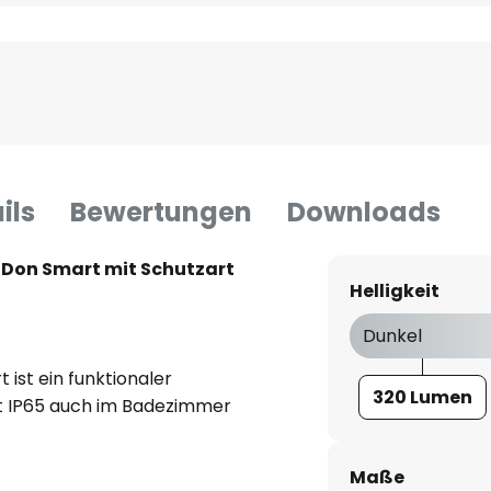
ils
Bewertungen
Downloads
Don Smart mit Schutzart
Helligkeit
Dunkel
ist ein funktionaler
320 Lumen
rt IP65 auch im Badezimmer
t werden kann. Aber auch in
ie Leuchte dank ihres zeitlosen
Maße
 beispielsweise auch