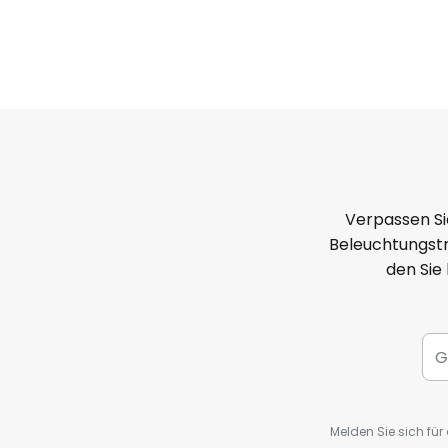
(Amazon Alexa, Google Assistan
- Funktionen erweiterbar mit No
Verpassen Si
Beleuchtungstr
den Sie
Melden Sie sich fü