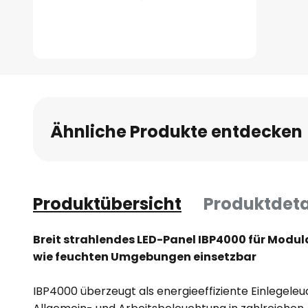
Zum
Anfang
der
Bildgalerie
Ähnliche Produkte entdecken
springen
Produktübersicht
Produktdeta
Breit strahlendes LED-Panel IBP4000 für Modul
wie feuchten Umgebungen einsetzbar
IBP4000 überzeugt als energieeffiziente Einlegeleu