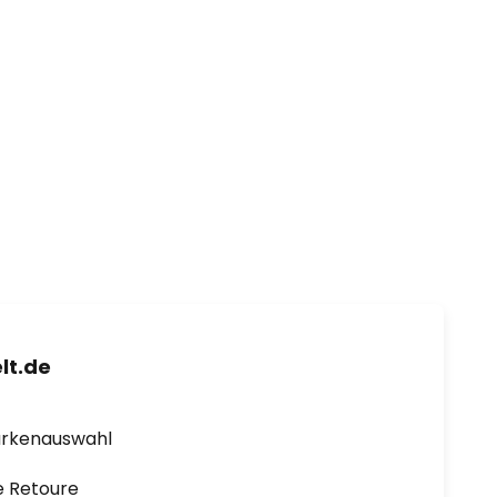
lt.de
arkenauswahl
e Retoure