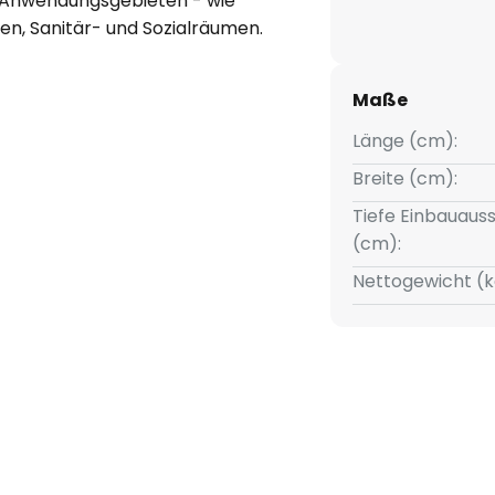
n Anwendungsgebieten - wie
en, Sanitär- und Sozialräumen.
 in der
nhäusern einsetzbar. Das weiße
Maße
ht aus opalem Kunststoff.
Länge (cm):
Breite (cm):
Tiefe Einbauauss
(cm):
Nettogewicht (k
nsdauer (80.000 h) und