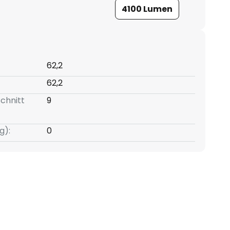
4100 Lumen
62,2
62,2
chnitt
9
g):
0