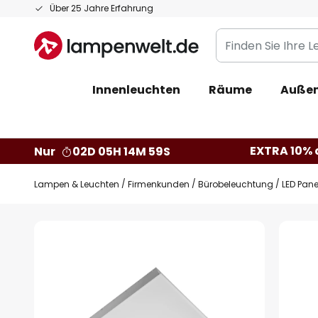
Zum
Über 25 Jahre Erfahrung
Inhalt
Finden
springen
Sie
Ihre
Innenleuchten
Räume
Außen
Leuchte...
EXTRA 10% a
Nur
02D 05H 14M 58S
Lampen & Leuchten
Firmenkunden
Bürobeleuchtung
LED Pane
Zum
Ende
der
Bildgalerie
springen