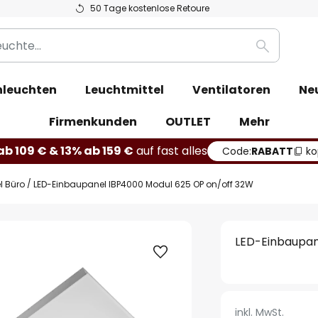
50 Tage kostenlose Retoure
Suche
leuchten
Leuchtmittel
Ventilatoren
Ne
Firmenkunden
OUTLET
Mehr
b 109 € & 13% ab 159 €
auf fast alles
Code:
RABATT
ko
l Büro
LED-Einbaupanel IBP4000 Modul 625 OP on/off 32W
LED-Einbaupan
inkl. MwSt.