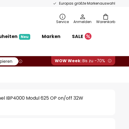
Europas größte Markenauswahl
Service
Anmelden
Warenkorb
uheiten
Marken
SALE
Neu
WOW Week:
Bis zu -70%
pieren
el IBP4000 Modul 625 OP on/off 32W