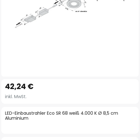
Zum
42,24 €
Anfang
der
inkl. MwSt.
Bildgalerie
springen
LED-Einbaustrahler Eco SR 68 weiß 4.000 K Ø 8,5 cm
Aluminium