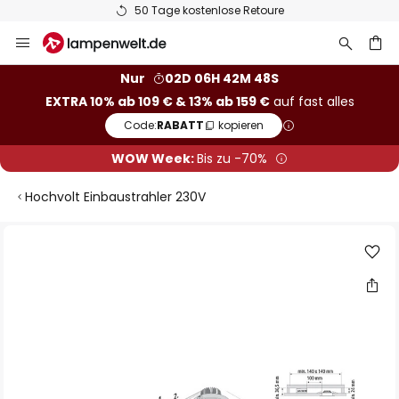
50 Tage kostenlose Retoure
Zum
Inhalt
springen
he
Nur
02D 06H 42M 47S
EXTRA 10% ab 109 € & 13% ab 159 €
auf fast alles
Code:
RABATT
kopieren
WOW Week:
Bis zu -70%
Hochvolt Einbaustrahler 230V
Zum
Ende
der
Bildgalerie
springen