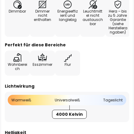
Dimmbar
Dimmer
Energieeffiz
Leuchtmitt
Hera – bis
nicht
ient und
el nicht
zu 5 Jahre
enthalten
langlebig
austausch
Garantie
bar
(siehe
Herstellera
ngaben)
Perfekt für diese Bereiche
Wohnberei
Esszimmer
Flur
ch
Lichtwirkung
Warmweiß
Universalweiß
Tageslicht
4000 Kelvin
Helligkeit