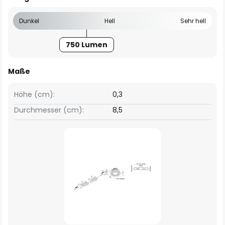
Dunkel
Hell
Sehr hell
750 Lumen
Maße
Höhe (cm):
0,3
Durchmesser (cm):
8,5