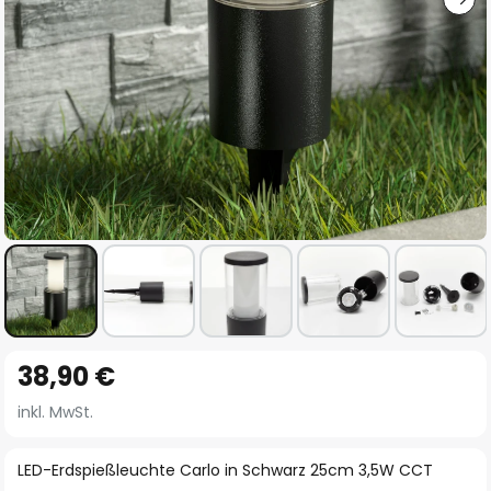
Zum
38,90 €
Anfang
der
inkl. MwSt.
Bildgalerie
springen
LED-Erdspießleuchte Carlo in Schwarz 25cm 3,5W CCT