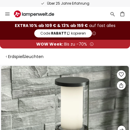
Über 25 Jahre Erfahrung
Zum
Inhalt
springen
he
EXTRA 10% ab 109 € & 13% ab 159 €
auf fast alles
Code:
RABATT
kopieren
WOW Week:
Bis zu -70%
Erdspießleuchten
Zum
Ende
der
Bildgalerie
springen