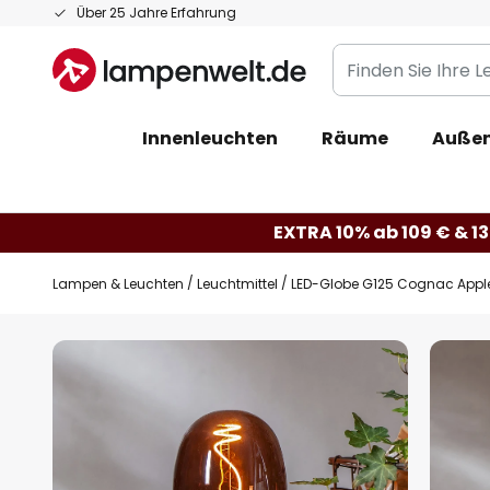
Zum
Über 25 Jahre Erfahrung
Inhalt
Finden
springen
Sie
Ihre
Innenleuchten
Räume
Außen
Leuchte...
EXTRA 10% ab 109 € & 13
Lampen & Leuchten
Leuchtmittel
LED-Globe G125 Cognac Apple
Zum
Ende
der
Bildgalerie
springen