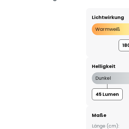
Lichtwirkung
Warmweiß
18
Helligkeit
Dunkel
45 Lumen
Maße
Länge (cm):