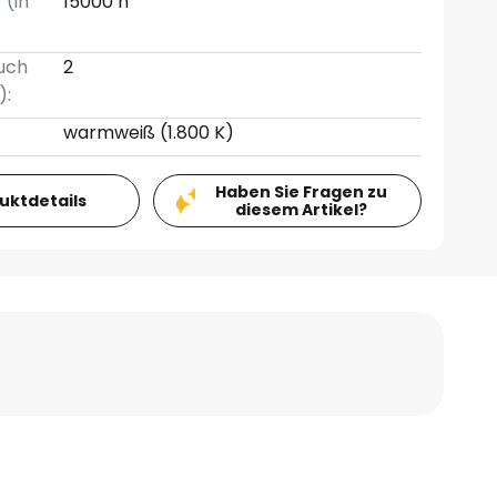
 (in
15000 h
uch
2
):
warmweiß (1.800 K)
Haben Sie Fragen zu
duktdetails
diesem Artikel?