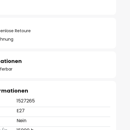
tenlose Retoure
chnung
mationen
eferbar
ormationen
1527265
E27
Nein