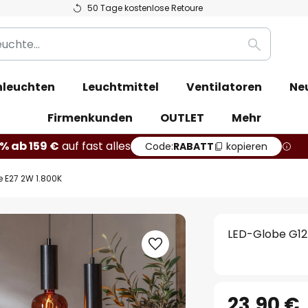
50 Tage kostenlose Retoure
Suche
leuchten
Leuchtmittel
Ventilatoren
Ne
Firmenkunden
OUTLET
Mehr
% ab 159 €
auf fast alles
Code:
RABATT
kopieren
 E27 2W 1.800K
LED-Globe G12
23,90 €