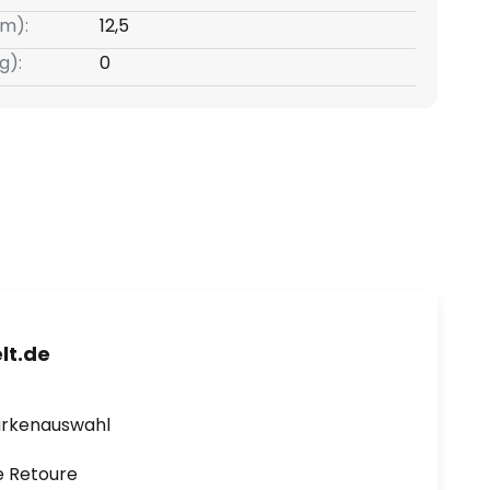
m):
12,5
g):
0
lt.de
arkenauswahl
e Retoure