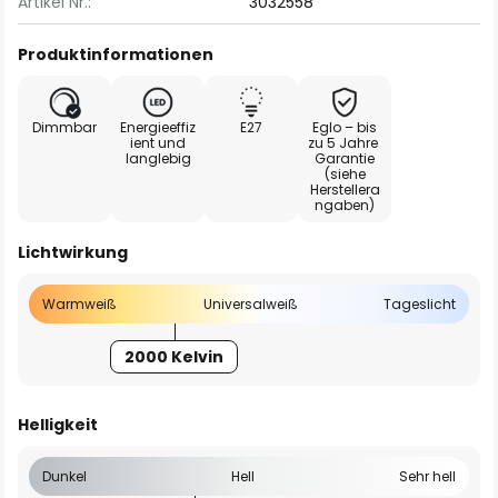
Artikel Nr.:
3032558
Produktinformationen
Dimmbar
Energieeffiz
E27
Eglo – bis
ient und
zu 5 Jahre
langlebig
Garantie
(siehe
Herstellera
ngaben)
Lichtwirkung
Warmweiß
Universalweiß
Tageslicht
2000 Kelvin
Helligkeit
Dunkel
Hell
Sehr hell