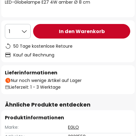
springen
LED-Globelampe E27 4W amber Ø 8 cm
In den Warenkorb
1
50 Tage kostenlose Retoure
Kauf auf Rechnung
Lieferinformationen
Nur noch wenige Artikel auf Lager
Lieferzeit: 1 - 3 Werktage
Ähnliche Produkte entdecken
Produktinformationen
Marke:
EGLO