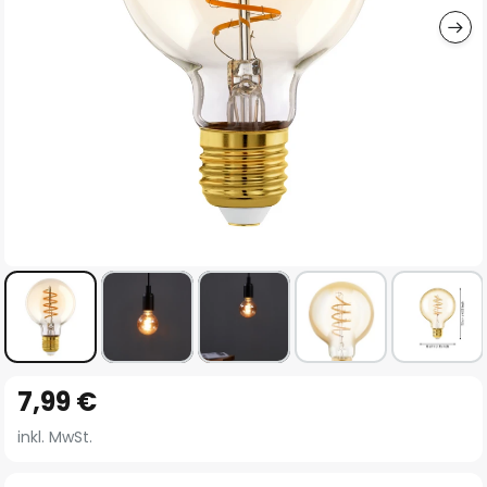
Zum
7,99 €
Anfang
der
inkl. MwSt.
Bildgalerie