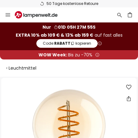
50 Tage kostenlose Retoure
Zum
Inhalt
springen
he
Nur
01D 05H 27M 54S
EXTRA 10% ab 109 € & 13% ab 159 €
auf fast alles
Code:
RABATT
kopieren
WOW Week:
Bis zu -70%
Leuchtmittel
Zum
Ende
der
Bildgalerie
springen