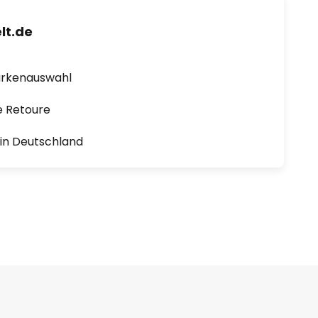
lt.de
arkenauswahl
e Retoure
1 in Deutschland