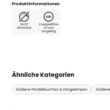
das Design und sorgen für das 
Produktinformationen
Erscheinungsbild. Über einen Wan
lässt sich das Element auch in de
Nicht
Energieeffizie
dimmbar
nt und
langlebig
Ähnliche Kategorien
Goldene Pendelleuchten & Hängelampen
Goldene