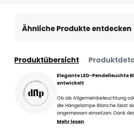
der
Bildgalerie
springen
Ähnliche Produkte entdecken
Produktübersicht
Produktdeta
Elegante LED-Pendelleuchte Bl
entwickelt
Ob als Allgemeinbeleuchtung oder
die Hängelampe Blanche lässt s
angemessen einsetzen. Dank des 
als Ellipse darstellt, fließt das L
Mehr lesen
blendfrei in alle Richtungen. Me