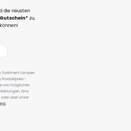
d die neusten
Gutschein*
zu,
 können!
em Sortiment Lampen
 Produktpreis-
te von möglichen
fehlungen. Eine
 oder über unser
ung
.