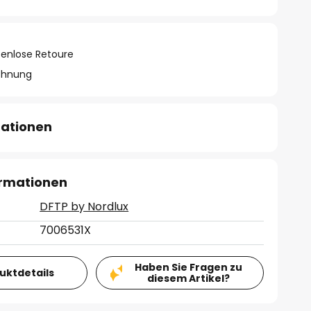
tenlose Retoure
chnung
mationen
ormationen
DFTP by Nordlux
7006531X
Haben Sie Fragen zu
duktdetails
diesem Artikel?