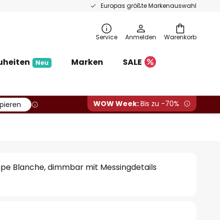
Europas größte Markenauswahl
Service
Anmelden
Warenkorb
uheiten
Marken
SALE
Neu
WOW Week:
Bis zu -70%
pieren
e Blanche, dimmbar mit Messingdetails