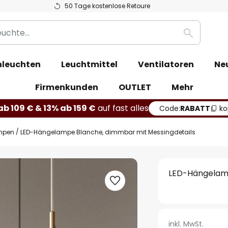
50 Tage kostenlose Retoure
Suche
leuchten
Leuchtmittel
Ventilatoren
Ne
Firmenkunden
OUTLET
Mehr
b 109 € & 13% ab 159 €
auf fast alles
Code:
RABATT
ko
mpen
LED-Hängelampe Blanche, dimmbar mit Messingdetails
LED-Hängelamp
inkl. MwSt.