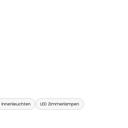
geschmackvolle und noble
dschalter (nicht inklusive)
r Lichtintensität dimmen.
 Innenleuchten
LED Zimmerlampen