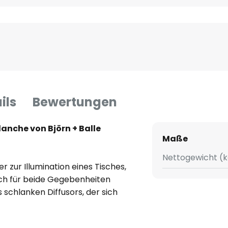
ils
Bewertungen
anche von Björn + Balle
Maße
Nettogewicht (k
 zur Illumination eines Tisches,
ich für beide Gegebenheiten
schlanken Diffusors, der sich
icht gleichmäßig, weich und
ssingfarbene Details dekorieren