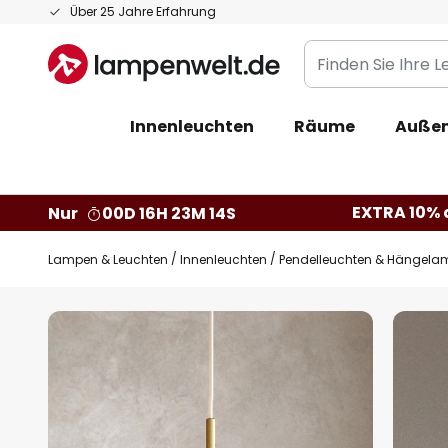
Zum
Über 25 Jahre Erfahrung
Inhalt
Finden
springen
Sie
Ihre
Innenleuchten
Räume
Außen
Leuchte...
EXTRA 10% a
Nur
00D 16H 23M 13S
Lampen & Leuchten
Innenleuchten
Pendelleuchten & Hängela
Zum
Ende
der
Bildgalerie
springen