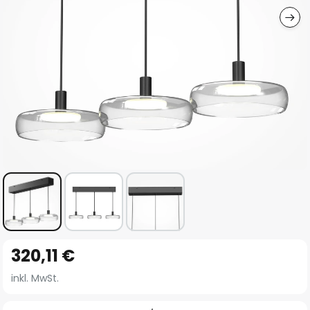
Zum
320,11 €
Anfang
der
inkl. MwSt.
Bildgalerie