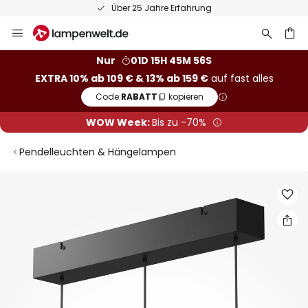
50 Tage kostenlose Retoure
Zum
Inhalt
springen
he
Nur
01D 15H 45M 55S
EXTRA 10% ab 109 € & 13% ab 159 €
auf fast alles
Code:
RABATT
kopieren
WOW Week:
Bis zu -70%
Pendelleuchten & Hängelampen
Zum
Ende
der
Bildgalerie
springen