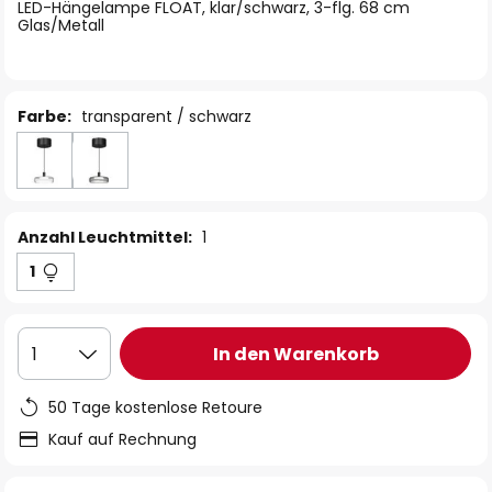
springen
LED-Hängelampe FLOAT, klar/schwarz, 3-flg. 68 cm
Glas/Metall
Farbe:
transparent / schwarz
Anzahl Leuchtmittel:
1
1
In den Warenkorb
1
50 Tage kostenlose Retoure
Kauf auf Rechnung