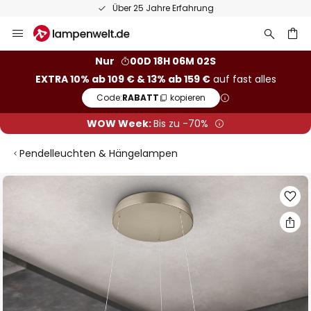
Über 25 Jahre Erfahrung
Zum
Inhalt
springen
he
Nur
00D 18H 06M 01S
EXTRA 10% ab 109 € & 13% ab 159 €
auf fast alles
Code:
RABATT
kopieren
WOW Week:
Bis zu -70%
Pendelleuchten & Hängelampen
Zum
Ende
der
Bildgalerie
springen