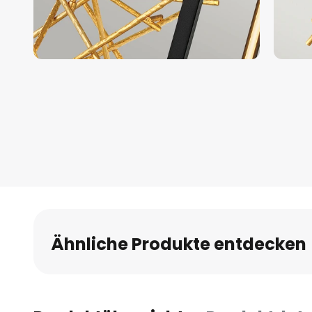
Zum
Anfang
der
Bildgalerie
springen
Ähnliche Produkte entdecken