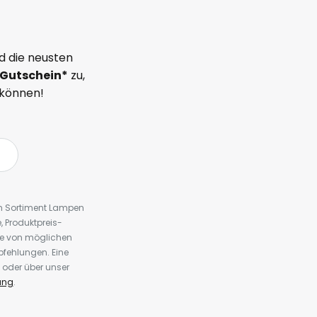
d die neusten
Gutschein*
zu,
 können!
em Sortiment Lampen
 Produktpreis-
te von möglichen
fehlungen. Eine
 oder über unser
ung
.