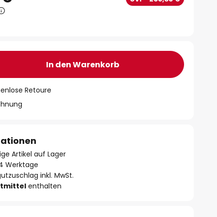
In den Warenkorb
tenlose Retoure
chnung
mationen
ge Artikel auf Lager
- 4 Werktage
utzuschlag inkl. MwSt.
tmittel
enthalten