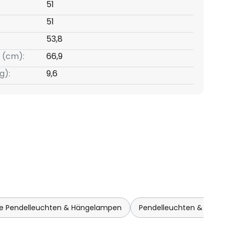
51
51
53,8
 (cm):
66,9
g):
9,6
e Pendelleuchten & Hängelampen
Pendelleuchten & Häng