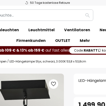
50 Tage kostenlose Retoure
Suche
leuchten
Leuchtmittel
Ventilatoren
Ne
Firmenkunden
OUTLET
Mehr
b 109 € & 13% ab 159 €
auf fast alles
Code:
RABATT
ko
mpen
LED-Hängelampe Styx, schwarz, 3.000K 53,8 x 53,8cm
LED-Hängelamp
1.499,90