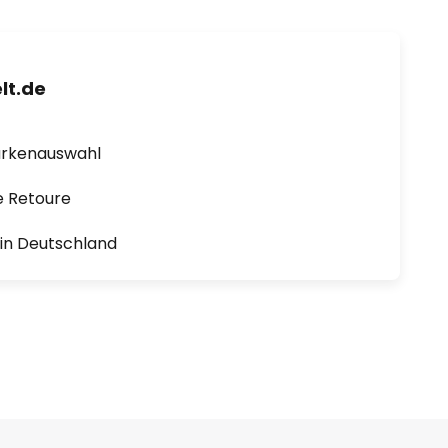
lt.de
arkenauswahl
e Retoure
1 in Deutschland