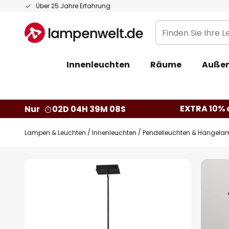
Zum
Über 25 Jahre Erfahrung
Inhalt
Finden
springen
Sie
Ihre
Innenleuchten
Räume
Außen
Leuchte...
EXTRA 10% a
Nur
02D 04H 39M 07S
Lampen & Leuchten
Innenleuchten
Pendelleuchten & Hängela
Zum
Ende
der
Bildgalerie
springen