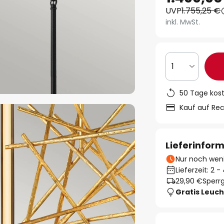
UVP
1.755,25 €
inkl. MwSt.
1
50 Tage kos
Kauf auf Re
Lieferinfor
Nur noch weni
Lieferzeit: 2 
29,90 €
Sperrg
Gratis Leuch