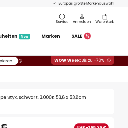
Europas größte Markenauswahl
Service
Anmelden
Warenkorb
uheiten
Marken
SALE
Neu
WOW Week:
Bis zu -70%
pieren
e Styx, schwarz, 3.000K 53,8 x 53,8cm
 €
UVP -255,35 €