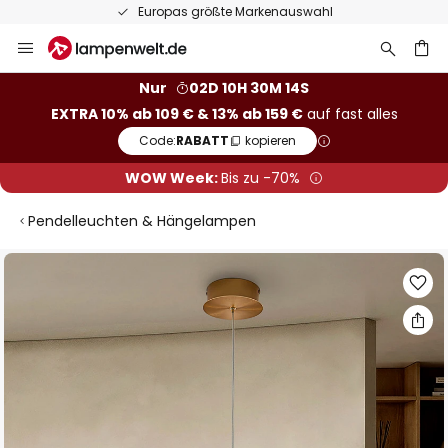
Europas größte Markenauswahl
Zum
Inhalt
springen
he
Nur
02D 10H 30M 14S
EXTRA 10% ab 109 € & 13% ab 159 €
auf fast alles
Code:
RABATT
kopieren
WOW Week:
Bis zu -70%
Pendelleuchten & Hängelampen
Zum
Ende
der
Bildgalerie
springen