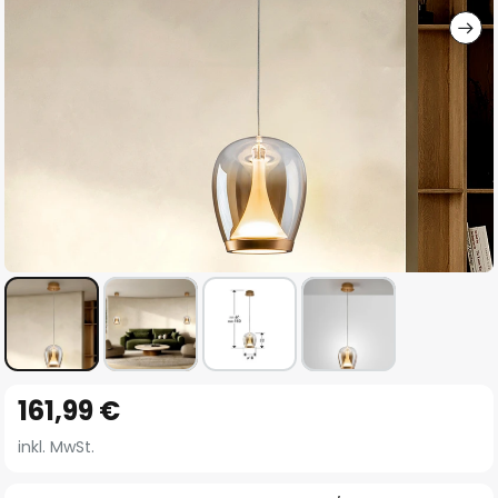
Zum
161,99 €
Anfang
der
inkl. MwSt.
Bildgalerie