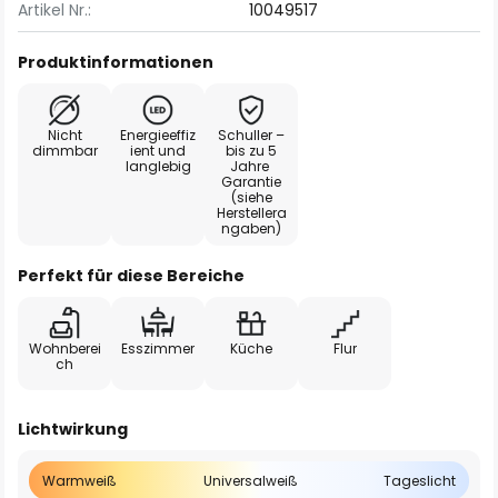
Artikel Nr.:
10049517
Produktinformationen
Nicht
Energieeffiz
Schuller –
dimmbar
ient und
bis zu 5
langlebig
Jahre
Garantie
(siehe
Herstellera
ngaben)
Perfekt für diese Bereiche
Wohnberei
Esszimmer
Küche
Flur
ch
Lichtwirkung
Warmweiß
Universalweiß
Tageslicht