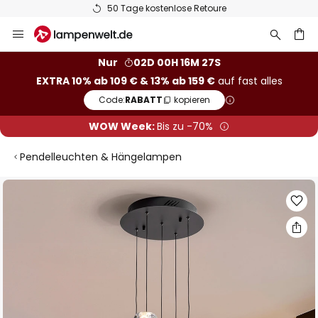
50 Tage kostenlose Retoure
Zum
Inhalt
springen
he
Nur
02D 00H 16M 26S
EXTRA 10% ab 109 € & 13% ab 159 €
auf fast alles
Code:
RABATT
kopieren
WOW Week:
Bis zu -70%
Pendelleuchten & Hängelampen
Zum
Ende
der
Bildgalerie
springen