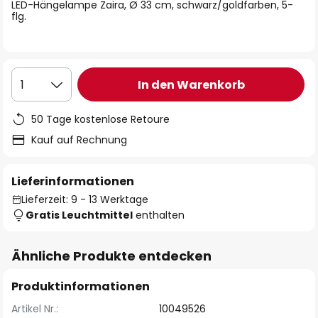
springen
LED-Hängelampe Zaira, Ø 33 cm, schwarz/goldfarben, 5-
flg.
In den Warenkorb
1
50 Tage kostenlose Retoure
Kauf auf Rechnung
Lieferinformationen
Lieferzeit: 9 - 13 Werktage
Gratis Leuchtmittel
enthalten
Ähnliche Produkte entdecken
Produktinformationen
Artikel Nr.:
10049526