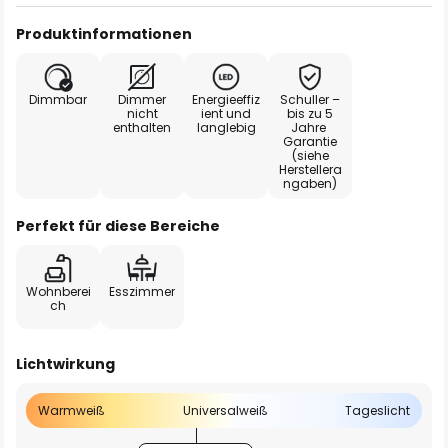
Produktinformationen
Dimmbar
Dimmer
Energieeffiz
Schuller –
nicht
ient und
bis zu 5
enthalten
langlebig
Jahre
Garantie
(siehe
Herstellera
ngaben)
Perfekt für diese Bereiche
Wohnberei
Esszimmer
ch
Lichtwirkung
Warmweiß
Universalweiß
Tageslicht