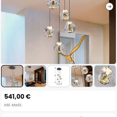
Zum
541,00 €
Anfang
der
inkl. MwSt.
Bildgalerie