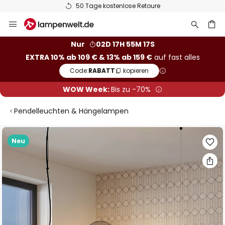
50 Tage kostenlose Retoure
Zum
Inhalt
springen
he
Nur
02D 17H 55M 16S
EXTRA 10% ab 109 € & 13% ab 159 €
auf fast alles
Code:
RABATT
kopieren
WOW Week:
Bis zu -70%
Pendelleuchten & Hängelampen
Zum
Neu
Ende
der
Bildgalerie
springen