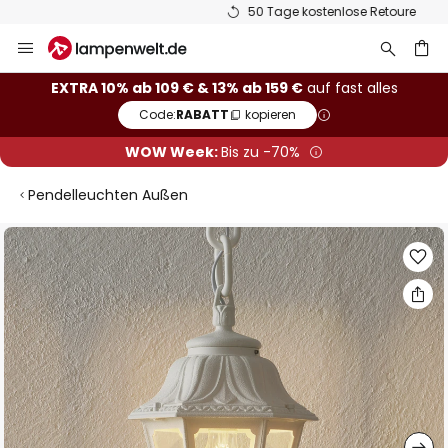
50 Tage kostenlose Retoure
Zum
Inhalt
springen
he
EXTRA 10% ab 109 € & 13% ab 159 €
auf fast alles
Code:
RABATT
kopieren
WOW Week:
Bis zu -70%
Pendelleuchten Außen
Zum
Ende
der
Bildgalerie
springen