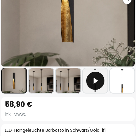
Zum
58,90 €
Anfang
der
inkl. MwSt.
Bildgalerie
springen
LED-Hängeleuchte Barbotto in Schwarz/Gold, 1fl.