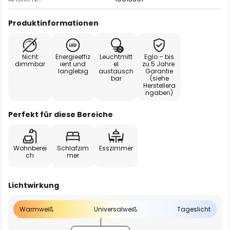
Produktinformationen
Nicht
Energieeffiz
Leuchtmitt
Eglo – bis
dimmbar
ient und
el
zu 5 Jahre
langlebig
austausch
Garantie
bar
(siehe
Herstellera
ngaben)
Perfekt für diese Bereiche
Wohnberei
Schlafzim
Esszimmer
ch
mer
Lichtwirkung
Warmweiß
Universalweiß
Tageslicht