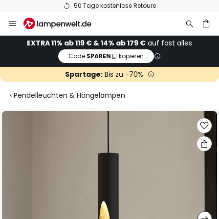
50 Tage kostenlose Retoure
Zum
Inhalt
springen
he
EXTRA 11% ab 119 € & 14% ab 179 €
auf fast alles
Code:
SPAREN
kopieren
Spartage:
Bis zu -70%
Pendelleuchten & Hängelampen
Zum
Ende
der
Bildgalerie
springen