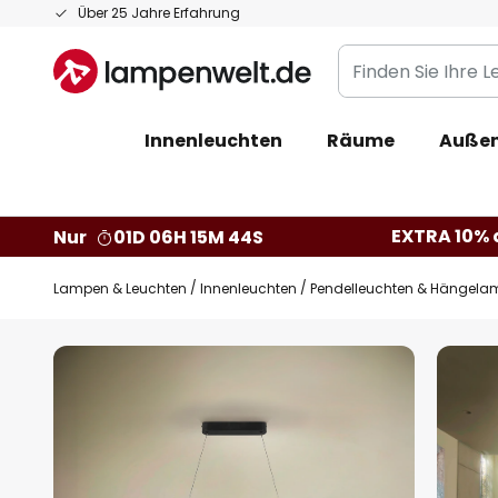
Zum
Über 25 Jahre Erfahrung
Inhalt
Finden
springen
Sie
Ihre
Innenleuchten
Räume
Außen
Leuchte...
EXTRA 10% a
Nur
01D 06H 15M 43S
Lampen & Leuchten
Innenleuchten
Pendelleuchten & Hängela
Zum
Ende
der
Bildgalerie
springen