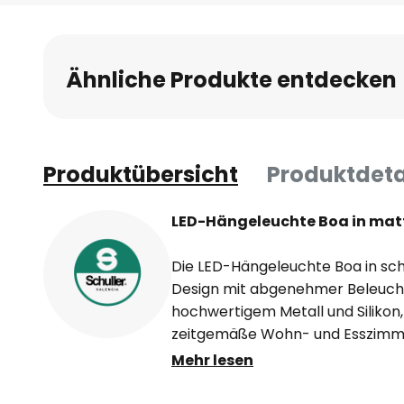
Anfang
der
Bildgalerie
Ähnliche Produkte entdecken
springen
Produktübersicht
Produktdeta
LED-Hängeleuchte Boa in ma
Die LED-Hängeleuchte Boa in sc
Design mit abgenehmer Beleucht
hochwertigem Metall und Silikon, 
zeitgemäße Wohn- und Esszimmer
Lichtquelle, die hinter einer Abde
Mehr lesen
geschwungenen Metallelement sit
energiesparendes und gleichmäßi