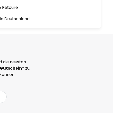
e Retoure
1 in Deutschland
d die neusten
Gutschein*
zu,
 können!