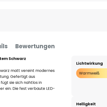
ils
Bewertungen
ttem Schwarz
Lichtwirkung
hwarz matt vereint modernes
Warmweiß
ung. Gefertigt aus
fügt sie sich nahtlos in
 ein. Die fest verbaute LED-
ckung aus Silikon im
zt, sorgt für ein
Helligkeit
ges Licht, das mit einem