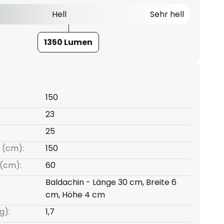
Hell
Sehr hell
1350 Lumen
150
23
25
 (cm):
150
(cm):
60
Baldachin - Länge 30 cm, Breite 6
cm, Höhe 4 cm
g):
1,7