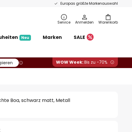
Europas größte Markenauswahl
Service
Anmelden
Warenkorb
uheiten
Marken
SALE
Neu
WOW Week:
Bis zu -70%
pieren
hte Boa, schwarz matt, Metall
€