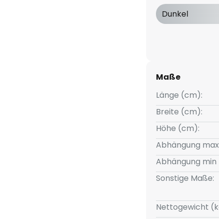
 eine angenehme Atmosphäre
Dunkel
e von 3.000 K trägt zusätzlich
ei.
Maße
Länge (cm):
Breite (cm):
Höhe (cm):
Abhängung max
Abhängung min 
Sonstige Maße:
Nettogewicht (k