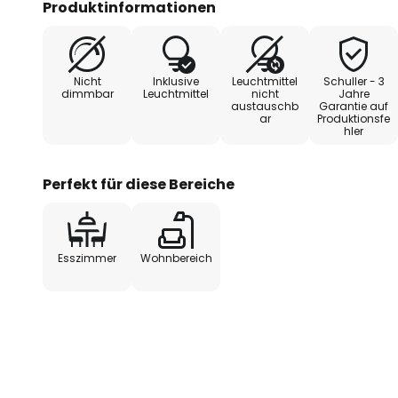
Produktinformationen
Farbwiedergabewert von 80 Ra
schafft. Die warmweiße Lichtfarb
zu einer behaglichen Stimmung b
Nicht
Inklusive
Leuchtmittel
Schuller - 3
dimmbar
Leuchtmittel
nicht
Jahre
austauschb
Garantie auf
ar
Produktionsfe
hler
Perfekt für diese Bereiche
Esszimmer
Wohnbereich