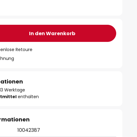
In den Warenkorb
tenlose Retoure
chnung
mationen
- 13 Werktage
tmittel
enthalten
ormationen
10042387