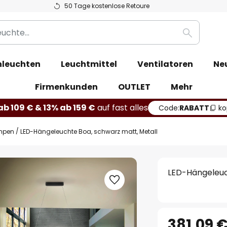
50 Tage kostenlose Retoure
Suche
leuchten
Leuchtmittel
Ventilatoren
Ne
Firmenkunden
OUTLET
Mehr
b 109 € & 13% ab 159 €
auf fast alles
Code:
RABATT
ko
mpen
LED-Hängeleuchte Boa, schwarz matt, Metall
LED-Hängeleuc
381,09 