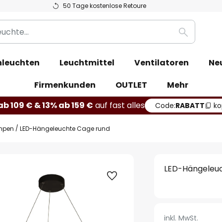
50 Tage kostenlose Retoure
Suche
leuchten
Leuchtmittel
Ventilatoren
Ne
Firmenkunden
OUTLET
Mehr
b 109 € & 13% ab 159 €
auf fast alles
Code:
RABATT
ko
mpen
LED-Hängeleuchte Cage rund
LED-Hängeleu
inkl. MwSt.