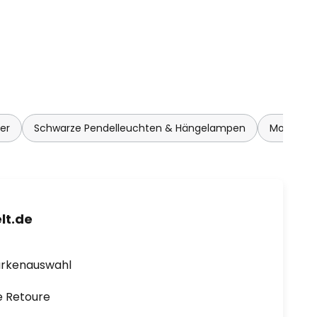
er
Schwarze Pendelleuchten & Hängelampen
Moderne 
lt.de
arkenauswahl
e Retoure