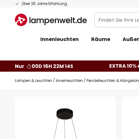
Zum
Über 25 Jahre Erfahrung
Inhalt
Finden
springen
Sie
Ihre
Innenleuchten
Räume
Außen
Leuchte...
EXTRA 10% a
Nur
00D 16H 22M 13S
Lampen & Leuchten
Innenleuchten
Pendelleuchten & Hängela
Zum
Ende
der
Bildgalerie
springen