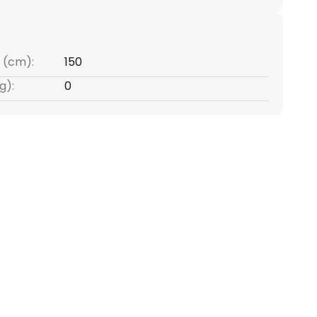
 (cm):
150
g):
0