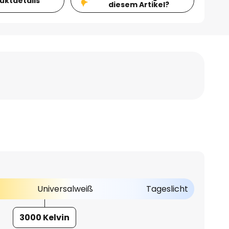
duktdetails
diesem Artikel?
Universalweiß
Tageslicht
3000 Kelvin