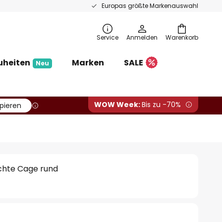
Europas größte Markenauswahl
Service
Anmelden
Warenkorb
uheiten
Marken
SALE
Neu
WOW Week:
Bis zu -70%
pieren
chte Cage rund