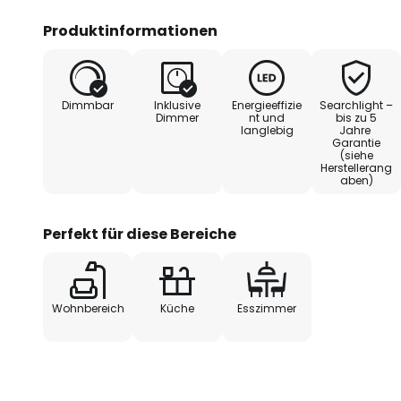
Produktinformationen
Dimmbar
Inklusive
Energieeffizie
Searchlight –
Dimmer
nt und
bis zu 5
langlebig
Jahre
Garantie
(siehe
Herstellerang
aben)
Perfekt für diese Bereiche
Wohnbereich
Küche
Esszimmer