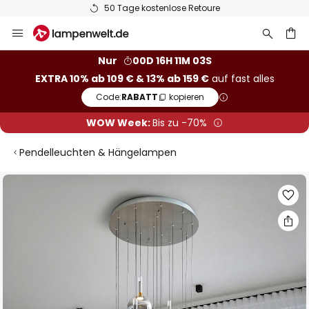
50 Tage kostenlose Retoure
Zum
Inhalt
springen
he
Nur
00D 16H 11M 02S
EXTRA 10% ab 109 € & 13% ab 159 €
auf fast alles
Code:
RABATT
kopieren
WOW Week:
Bis zu -70%
Pendelleuchten & Hängelampen
Zum
Ende
der
Bildgalerie
springen