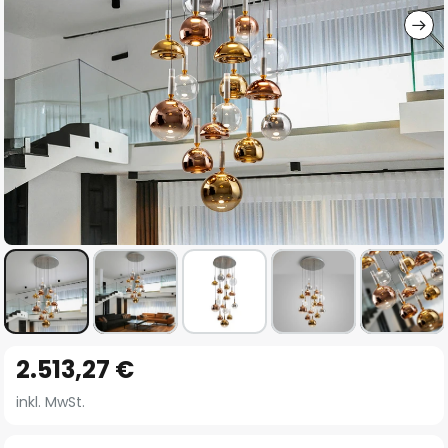
Zum
2.513,27 €
Anfang
der
inkl. MwSt.
Bildgalerie