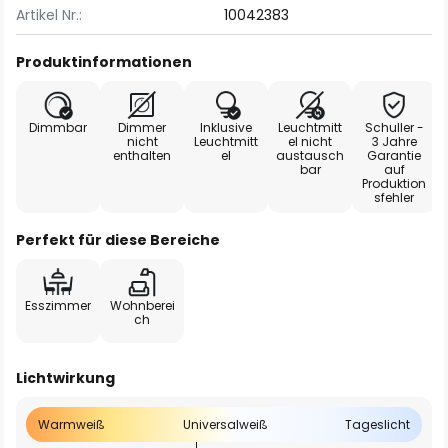
Artikel Nr.:
10042383
Produktinformationen
Dimmbar
Dimmer
Inklusive
Leuchtmitt
Schuller -
nicht
Leuchtmitt
el nicht
3 Jahre
enthalten
el
austausch
Garantie
bar
auf
Produktion
sfehler
Perfekt für diese Bereiche
Esszimmer
Wohnberei
ch
Lichtwirkung
Warmweiß
Universalweiß
Tageslicht