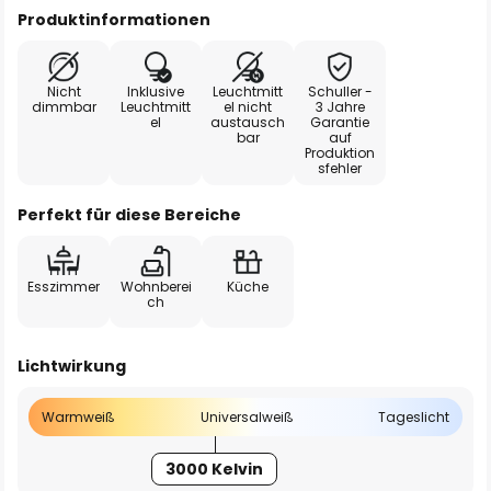
Produktinformationen
Nicht
Inklusive
Leuchtmitt
Schuller -
dimmbar
Leuchtmitt
el nicht
3 Jahre
el
austausch
Garantie
bar
auf
Produktion
sfehler
Perfekt für diese Bereiche
Esszimmer
Wohnberei
Küche
ch
Lichtwirkung
Warmweiß
Universalweiß
Tageslicht
3000 Kelvin