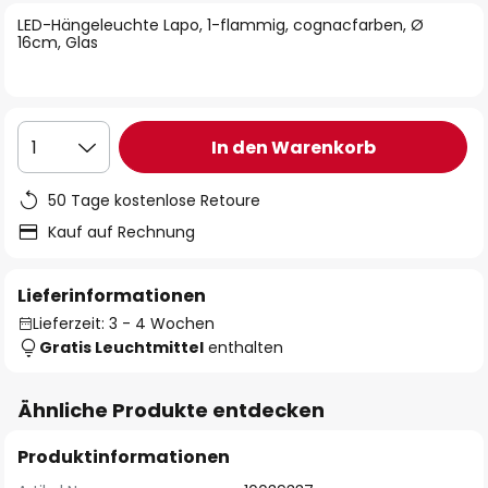
springen
LED-Hängeleuchte Lapo, 1-flammig, cognacfarben, Ø
16cm, Glas
In den Warenkorb
1
50 Tage kostenlose Retoure
Kauf auf Rechnung
Lieferinformationen
Lieferzeit: 3 - 4 Wochen
Gratis Leuchtmittel
enthalten
Ähnliche Produkte entdecken
Produktinformationen