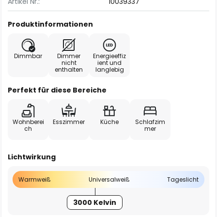
Artikel Nr.:
10039337
Produktinformationen
Dimmbar
Dimmer
Energieeffiz
nicht
ient und
enthalten
langlebig
Perfekt für diese Bereiche
Wohnberei
Esszimmer
Küche
Schlafzim
ch
mer
Lichtwirkung
Warmweiß
Universalweiß
Tageslicht
3000 Kelvin