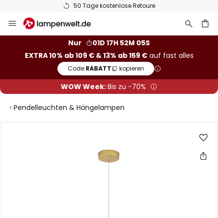
50 Tage kostenlose Retoure
Zum
Inhalt
springen
he
Nur
01D 17H 52M 04S
EXTRA 10% ab 109 € & 13% ab 159 €
auf fast alles
Code:
RABATT
kopieren
WOW Week:
Bis zu -70%
Pendelleuchten & Hängelampen
Zum
Ende
der
Bildgalerie
springen