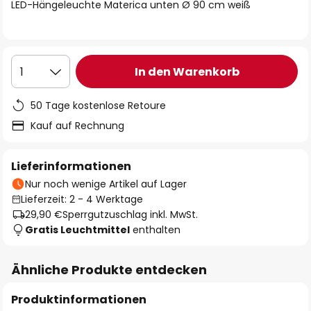
springen
LED-Hängeleuchte Materica unten Ø 90 cm weiß
In den Warenkorb
1
50 Tage kostenlose Retoure
Kauf auf Rechnung
Lieferinformationen
Nur noch wenige Artikel auf Lager
Lieferzeit: 2 - 4 Werktage
29,90 €
Sperrgutzuschlag inkl. MwSt.
Gratis Leuchtmittel
enthalten
Ähnliche Produkte entdecken
Produktinformationen