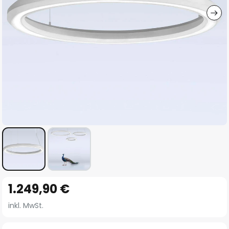
Zum
1.249,90 €
Anfang
der
inkl. MwSt.
Bildgalerie