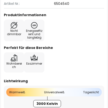
Artikel Nr.:
6504540
Produktinformationen
Nicht
Energieeffiz
dimmbar
ient und
langlebig
Perfekt für diese Bereiche
Wohnberei
Esszimmer
ch
Lichtwirkung
Warmweiß
Universalweiß
Tageslicht
3000 Kelvin