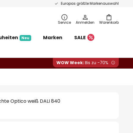
Europas größte Markenauswahl
Service
Anmelden
Warenkorb
uheiten
Marken
SALE
Neu
WOW Week:
Bis zu -70%
hte Optico weiß DALI 840