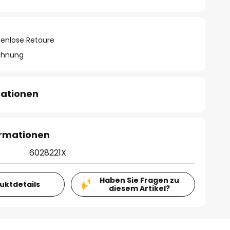
tenlose Retoure
chnung
mationen
ormationen
6028221X
Haben Sie Fragen zu
duktdetails
diesem Artikel?