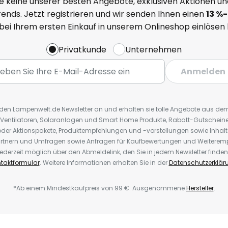
e keine unserer besten Angebote, exklusiven Aktionen un
ends. Jetzt registrieren und wir senden Ihnen einen
13
%
-
 bei Ihrem ersten Einkauf in unserem Onlineshop einlösen
Privatkunde
Unternehmen
Anmelden
r den Lampenwelt.de Newsletter an und erhalten sie tolle Angebote aus d
 Ventilatoren, Solaranlagen und Smart Home Produkte, Rabatt-Gutscheine,
der Aktionspakete, Produktempfehlungen und -vorstellungen sowie Inhal
rtnern und Umfragen sowie Anfragen für Kaufbewertungen und Weiteremp
ederzeit möglich über den Abmeldelink, den Sie in jedem Newsletter finden
taktformular
. Weitere Informationen erhalten Sie in der
Datenschutzerklär
*Ab einem Mindestkaufpreis von 99 €. Ausgenommene
Hersteller
.