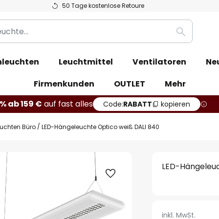
50 Tage kostenlose Retoure
Suche
leuchten
Leuchtmittel
Ventilatoren
Ne
Firmenkunden
OUTLET
Mehr
% ab 159 €
auf fast alles
Code:
RABATT
kopieren
euchten Büro
LED-Hängeleuchte Optico weiß DALI 840
LED-Hängeleuc
inkl. MwSt.