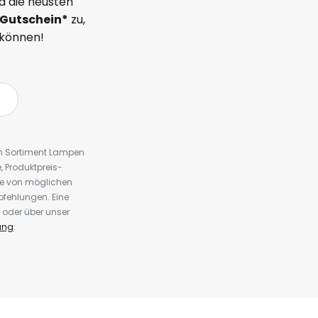
d die neusten
Gutschein*
zu,
 können!
em Sortiment Lampen
 Produktpreis-
te von möglichen
fehlungen. Eine
 oder über unser
ung
.