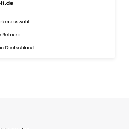
lt.de
arkenauswahl
e Retoure
1 in Deutschland