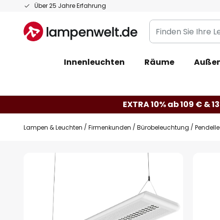
Zum
Über 25 Jahre Erfahrung
Inhalt
Finden
springen
Sie
Ihre
Innenleuchten
Räume
Außen
Leuchte...
EXTRA 10% ab 109 € & 13
Lampen & Leuchten
Firmenkunden
Bürobeleuchtung
Pendell
Zum
Ende
der
Bildgalerie
springen