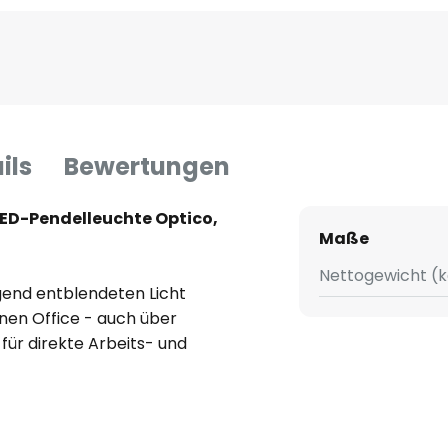
ils
Bewertungen
LED-Pendelleuchte Optico,
Maße
Nettogewicht (k
gend entblendeten Licht
en Office - auch über
 für direkte Arbeits- und
niumgehäuse ist als schlichtes,
point-Optik gestaltet. Die
bei der Montage eingestellt