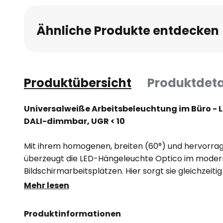
Ähnliche Produkte entdecken
Produktübersicht
Produktdeta
Universalweiße Arbeitsbeleuchtung im Büro - 
DALI-dimmbar, UGR < 10
Mit ihrem homogenen, breiten (60°) und hervorra
überzeugt die LED-Hängeleuchte Optico im modern
Bildschirmarbeitsplätzen. Hier sorgt sie gleichzeitig
großzügige, indirekte Grundbeleuchtung. Das Alumi
Mehr lesen
weißes Rechteck mit unterem Lichtauslass in Micro
Länge der zweifachen Y-Drahtseilaufhängung kann 
Produktinformationen
werden.