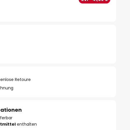
tenlose Retoure
chnung
mationen
eferbar
tmittel
enthalten