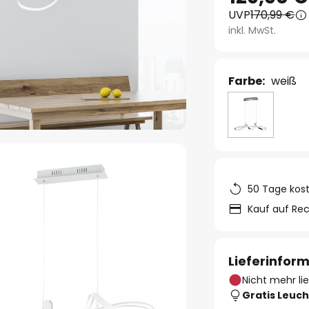
UVP
170,99 €
inkl. MwSt.
Farbe:
weiß
50 Tage kos
Kauf auf Re
Lieferinfor
Nicht mehr li
Gratis Leuch