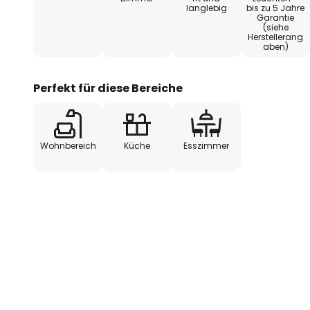
langlebig
bis zu 5 Jahre
Lichtverhältnisse einstellen.
Garantie
(siehe
Herstellerang
aben)
Perfekt für diese Bereiche
Wohnbereich
Küche
Esszimmer