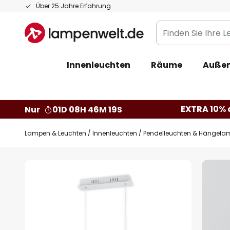
Zum
Über 25 Jahre Erfahrung
Inhalt
Finden
springen
Sie
Ihre
Innenleuchten
Räume
Außen
Leuchte...
EXTRA 10% a
Nur
01D 08H 46M 18S
Lampen & Leuchten
Innenleuchten
Pendelleuchten & Hängela
Zum
Ende
der
Bildgalerie
springen