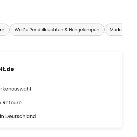
er
Weiße Pendelleuchten & Hängelampen
Moderne Pe
lt.de
arkenauswahl
e Retoure
1 in Deutschland