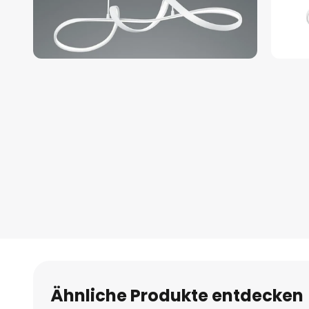
Zum
Anfang
der
Bildgalerie
springen
Ähnliche Produkte entdecken