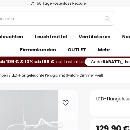
50 Tage kostenlose Retoure
Suche
leuchten
Leuchtmittel
Ventilatoren
Ne
Firmenkunden
OUTLET
Mehr
b 109 € & 13% ab 159 €
auf fast alles
Code:
RABATT
ko
mpen
LED-Hängeleuchte Perugia mit Switch-Dimmer, weiß
LED-Hängeleuc
129,90 €