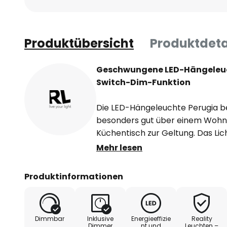
Produktübersicht
Produktdeta
Geschwungene LED-Hängeleuch
Switch-Dim-Funktion
Die LED-Hängeleuchte Perugia b
besonders gut über einem Wohn
Küchentisch zur Geltung. Das Lic
geschwungen, sodass die Pende
Mehr lesen
ausgeschalteten Zustand ein ec
ist. Die Höhe kann nach den pers
Produktinformationen
werden, außerdem verfügt Perug
Switch-Dim-Funktion. Über den
ist es möglich, die Helligkeit in d
Dimmbar
Inklusive
Energieeffizie
Reality
50% - 25%). So lassen sich im 
Dimmer
nt und
Leuchten –