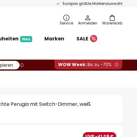
Europas größte Markenauswahl
Service
Anmelden
Warenkorb
uheiten
Marken
SALE
Neu
WOW Week:
Bis zu -70%
pieren
hte Perugia mit Switch-Dimmer, weiß
UVP -41,09 €