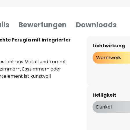
ils
Bewertungen
Downloads
te Perugia mit integrierter
Lichtwirkung
Warmweiß
esteht aus Metall und kommt
zimmer-, Esszimmer- oder
htelement ist kunstvoll
llampe auch im
hter Blickfang im Wohnbereich
Helligkeit
önlichen Bedürfnissen variiert
ia über eine praktische
Dunkel
 herkömmlichen Wandschalter
rei Stufen zu regulieren (100% -
Handumdrehen die gewünschten