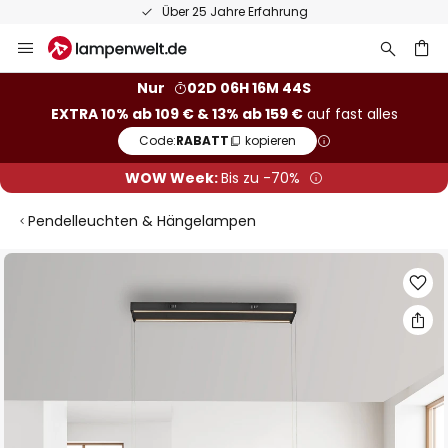
Über 25 Jahre Erfahrung
Zum
Inhalt
springen
he
Nur
02D 06H 16M 44S
EXTRA 10% ab 109 € & 13% ab 159 €
auf fast alles
Code:
RABATT
kopieren
WOW Week:
Bis zu -70%
Pendelleuchten & Hängelampen
Zum
Ende
der
Bildgalerie
springen