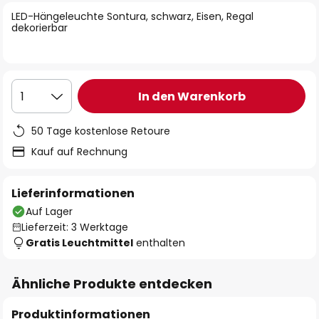
springen
LED-Hängeleuchte Sontura, schwarz, Eisen, Regal
dekorierbar
In den Warenkorb
1
50 Tage kostenlose Retoure
Kauf auf Rechnung
Lieferinformationen
Auf Lager
Lieferzeit: 3 Werktage
Gratis Leuchtmittel
enthalten
Ähnliche Produkte entdecken
Produktinformationen