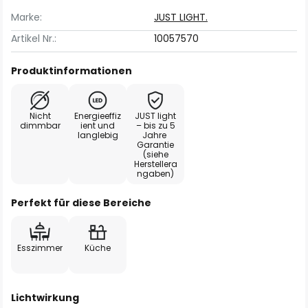
Marke:
JUST LIGHT.
Artikel Nr.:
10057570
Produktinformationen
Nicht
Energieeffiz
JUST light
dimmbar
ient und
– bis zu 5
langlebig
Jahre
Garantie
(siehe
Herstellera
ngaben)
Perfekt für diese Bereiche
Esszimmer
Küche
Lichtwirkung