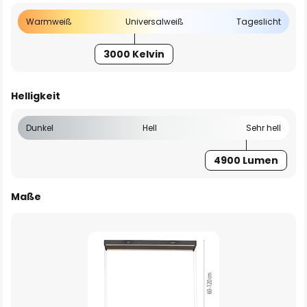
Warmweiß
Universalweiß
Tageslicht
3000 Kelvin
Helligkeit
Dunkel
Hell
Sehr hell
4900 Lumen
Maße