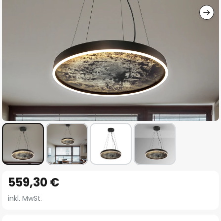
Zum
559,30 €
Anfang
der
inkl. MwSt.
Bildgalerie