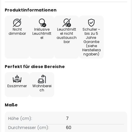
Produktinformationen
Nicht
Inklusive
Leuchtmitt
Schuller –
dimmbar
Leuchtmitt
el nicht
bis zu 5
el
austausch
Jahre
bar
Garantie
(siehe
Herstellera
ngaben)
Perfekt für diese Bereiche
Esszimmer
Wohnberei
ch
Maße
Höhe (cm):
7
Durchmesser (cm):
60