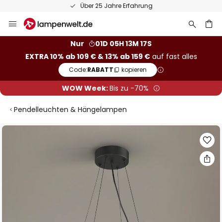
Über 25 Jahre Erfahrung
Zum
Inhalt
springen
he
Nur
01D 05H 13M 16S
EXTRA 10% ab 109 € & 13% ab 159 €
auf fast alles
Code:
RABATT
kopieren
WOW Week:
Bis zu -70%
Pendelleuchten & Hängelampen
Zum
Ende
der
Bildgalerie
springen