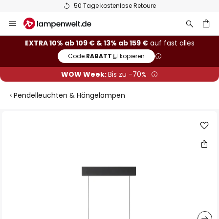
50 Tage kostenlose Retoure
Zum
Inhalt
springen
he
EXTRA 10% ab 109 € & 13% ab 159 €
auf fast alles
Code:
RABATT
kopieren
WOW Week:
Bis zu -70%
Pendelleuchten & Hängelampen
Zum
Ende
der
Bildgalerie
springen