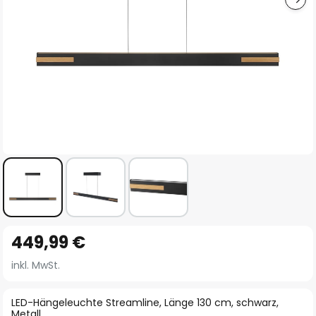
Zum
449,99 €
Anfang
der
inkl. MwSt.
Bildgalerie
springen
LED-Hängeleuchte Streamline, Länge 130 cm, schwarz,
Metall