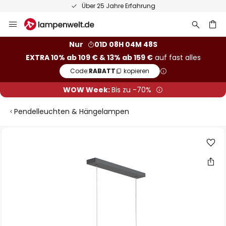
Über 25 Jahre Erfahrung
Zum
Inhalt
springen
he
Nur
01D 08H 04M 48S
EXTRA 10% ab 109 € & 13% ab 159 €
auf fast alles
Code:
RABATT
kopieren
WOW Week:
Bis zu -70%
Pendelleuchten & Hängelampen
Zum
Ende
der
Bildgalerie
springen