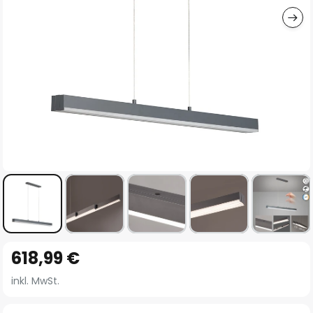
Zum
618,99 €
Anfang
der
inkl. MwSt.
Bildgalerie