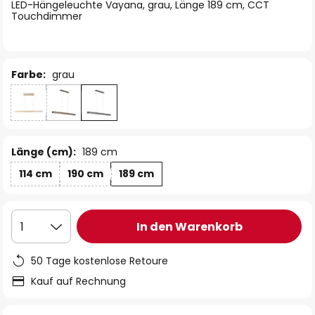
springen
LED-Hängeleuchte Vayana, grau, Länge 189 cm, CCT
Touchdimmer
Farbe:
grau
Länge (cm):
189 cm
114 cm
190 cm
189 cm
In den Warenkorb
1
50 Tage kostenlose Retoure
Kauf auf Rechnung