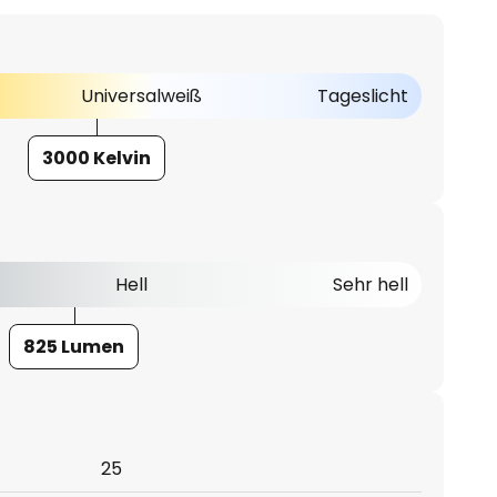
Universalweiß
Tageslicht
3000 Kelvin
Hell
Sehr hell
825 Lumen
25