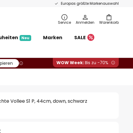
Europas größte Markenauswahl
Service
Anmelden
Warenkorb
uheiten
Marken
SALE
Neu
WOW Week:
Bis zu -70%
pieren
hte Vollee S1 P, 44cm, down, schwarz
€