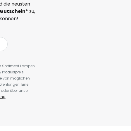
d die neusten
Gutschein*
zu,
 können!
em Sortiment Lampen
 Produktpreis-
te von möglichen
fehlungen. Eine
 oder über unser
ung
.