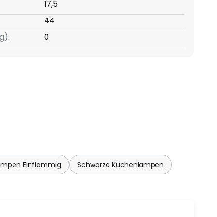
17,5
44
g):
0
ampen Einflammig
Schwarze Küchenlampen