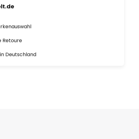
lt.de
arkenauswahl
e Retoure
1 in Deutschland