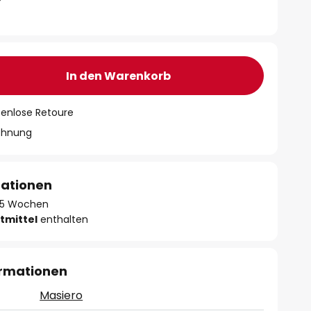
In den Warenkorb
tenlose Retoure
chnung
mationen
 - 5 Wochen
tmittel
enthalten
ormationen
Masiero