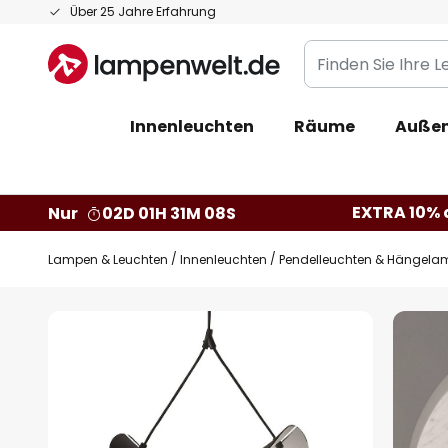
Zum
Über 25 Jahre Erfahrung
Inhalt
Finden
springen
Sie
Ihre
Innenleuchten
Räume
Außen
Leuchte...
EXTRA 10% a
Nur
02D 01H 31M 07S
Lampen & Leuchten
Innenleuchten
Pendelleuchten & Hängela
Zum
Ende
der
Bildgalerie
springen