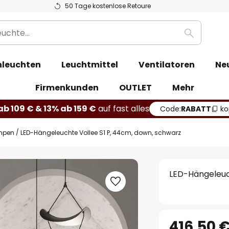
50 Tage kostenlose Retoure
Suche
leuchten
Leuchtmittel
Ventilatoren
Ne
Firmenkunden
OUTLET
Mehr
b 109 € & 13% ab 159 €
auf fast alles
Code:
RABATT
ko
mpen
LED-Hängeleuchte Vollee S1 P, 44cm, down, schwarz
LED-Hängeleuc
416,50 