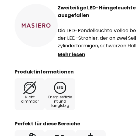
Zweiteilige LED-Hängeleuchte 
ausgefallen
Die LED-Pendelleuchte Vollee best
der LED-Strahler, der an zwei Sei
zylinderförmigen, schwarzen Halt
sein warmweißes Licht nach oben 
Mehr lesen
ist der nahezu schwebende, gew
Unterseite in Weiß gehalten ist,
Produktinformationen
dunkler ist.
Die LED-Lichtquelle wirft das Lich
Nicht
Energieeffizie
Schirms, wodurch aufgrund der Re
dimmbar
nt und
langlebig
blendfreies Licht erzeugt wird. D
hervorragend als stimmungsvol
geeignet, um bewusste Akzente zu 
Perfekt für diese Bereiche
für eine ästhetische Kombination