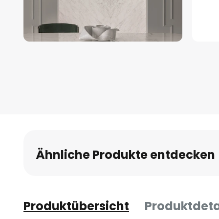
Zum
Anfang
der
Bildgalerie
springen
Ähnliche Produkte entdecken
Produktübersicht
Produktdeta